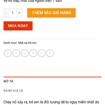
vệ hô hấp, mắt của người trên 7 tuổi
960,000 ₫.
Mặt nạ cứu hoả đa năng Chance E trẻ em bảo vệ trẻ khi có ch
THÊM VÀO GIỎ HÀNG
MUA NGAY
Danh mục:
Mặt nạ trẻ em
MÔ TẢ
ĐÁNH GIÁ (0)
Cháy nổ xảy ra, trẻ em là đối tượng dễ bị nguy hiểm nhất do