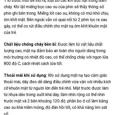
1 lỗ trước mũi để thở ra, loại bỏ các khí độc hại trong đám
cháy. Khi lật miếng bọc cao su của phin sẽ thấy thông số
phin ghi bên trong. Miếng lót cao su, không có mùi khó chịu,
ôm khít mặt. Bên ngoài vẫn có quai nối từ 2 phin lọc ra sau
gáy, có thể co rút điều chỉnh cho mặt nạ ôm khít khuôn mặt
của trẻ.
Chất liệu chống cháy bền bỉ:
Được làm từ vật liệu chất
lượng cao, mặt nạ đảm bảo an toàn cho người dùng trong
môi trường có nhiệt độ cao, có thể chống cháy với ngọn lửa
800 độ C, cách nhiệt cách lửa tốt.
Thoải mái khi sử dụng:
Khi sử dụng mặt nạ tạo cảm giác
thoải mái, dây đeo dễ dàng điều chỉnh vừa vặn với nhiều kích
cỡ khuôn mặt từ người lớn đến trẻ nhỏ. Mặt trước được làm
từ
nhựa dẻo trong suốt khá dày, tầm nhìn rộng có thể nhìn
trước mặt và 2 bên khoảng 120 độ. phần bo ở cổ làm bằng
cao su khá mềm mỏng, độ đàn hồi tốt, có khả năng ôm sát
cổ.