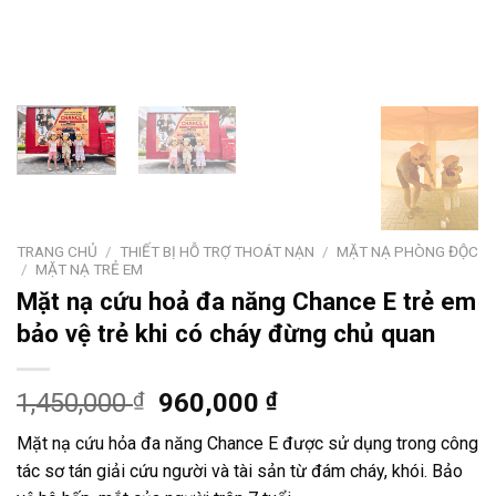
TRANG CHỦ
/
THIẾT BỊ HỖ TRỢ THOÁT NẠN
/
MẶT NẠ PHÒNG ĐỘC
/
MẶT NẠ TRẺ EM
Mặt nạ cứu hoả đa năng Chance E trẻ em
bảo vệ trẻ khi có cháy đừng chủ quan
Giá
Giá
1,450,000
₫
960,000
₫
gốc
hiện
Mặt nạ cứu hỏa đa năng Chance E được sử dụng trong công
là:
tại
tác sơ tán giải cứu người và tài sản từ đám cháy, khói. Bảo
1,450,000 ₫.
là: