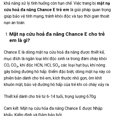
khả năng xử lý tình huống còn hạn chế. Việc trang bị
mặt nạ
cứu hoả đa năng Chance E trẻ em
là giải pháp quan trọng
giúp bảo vệ tính mạng, tránh khói độc và tạo thời gian thoát
nạn an toàn.
Mặt nạ cứu hoả đa năng Chance E cho trẻ
em là gì?
Chance E là dòng mặt nạ cứu hoả đa năng được thiết kế,
mục đích là ngăn loại khí độc sinh ra trong đám cháy khói
CO, CO₂, khí độc HCN, HCl, SO₂ các loại hạt bụi, khí nóng
gây bỏng đường hô hấp. Điểm đặc biệt, dòng mặt nạ này có
phiên bản dành cho trẻ em, kích thước nhỏ gọn, ôm khít
khuôn mặt, bảo vệ đường hô hấp của trẻ khi có cháy xảy ra.
Thiết kế dành cho trẻ từ 6-14 tuổi, trọng lượng 670g
Cam kết: Mặt nạ cứu hỏa đa năng Chance E được Nhập
khẩu, Kiểm định và Đảm bảo bởi: