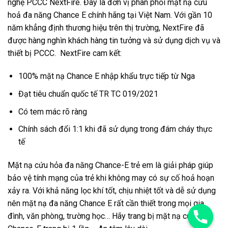
nghệ PCCC NextFire. Đây là đơn vị phân phối mặt nạ cứu
hoả đa năng Chance E chính hãng tại Việt Nam. Với gần 10
năm khẳng định thương hiệu trên thị trường, NextFire đã
được hàng nghìn khách hàng tin tưởng và sử dụng dịch vụ và
thiết bị PCCC. NextFire cam kết:
100% mặt nạ Chance E nhập khẩu trực tiếp từ Nga
Đạt tiêu
chuẩn quốc tế TR TC 019/2021
Có tem mác rõ ràng
Chính sách đổi 1:1 khi đã sử dụng trong đám cháy thực
tế
Mặt nạ cứu hỏa đa năng Chance-E trẻ em là giải pháp giúp
bảo vệ tính mạng của trẻ khi không may có sự cố hoả hoạn
xảy ra. Với khả năng lọc khí tốt, chịu nhiệt tốt và dễ sử dụng
nên mặt nạ đa năng Chance E rất cần thiết trong mọi gia
đình, văn phòng, trường học… Hãy trang bị mặt nạ cứu hỏa