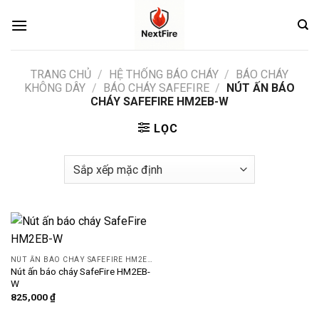
Skip
to
content
TRANG CHỦ
/
HỆ THỐNG BÁO CHÁY
/
BÁO CHÁY
KHÔNG DÂY
/
BÁO CHÁY SAFEFIRE
/
NÚT ẤN BÁO
CHÁY SAFEFIRE HM2EB-W
LỌC
NÚT ẤN BÁO CHÁY SAFEFIRE HM2EB-W
Nút ấn báo cháy SafeFire HM2EB-
W
825,000
₫