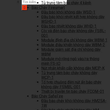
Tìm
Tủ trung tâm báo cháy 4 kênh
kiếm:
Báo Cháy Firesmart
Đầu báo khói không dây WSD-1
Đầu báo khói nhiệt kết hợp không dây
WSHD-1
Đầu báo nhiệt không dây WHD-1
Còi và đèn báo cháy không dây FSBL-
001
Module định địa chỉ không dây WBM-1
Module điều khiển không dây WBM-2
Module giám sát địa chỉ không dây
WBM
Module mở rộng ngõ vào/ra thông
minh FS-IO
Nút nhấn khẩn cấp không dây MCP-K
Tủ trung tâm báo cháy không dây
WCP-1
Tổ hợp chuông đèn nút ấn báo cháy
không dây FSMBL-001
Thiết bị truyền tin báo cháy FCOM-01
Báo Cháy SafeFire
Đầu báo cháy khói không dây HM2SA-
1W