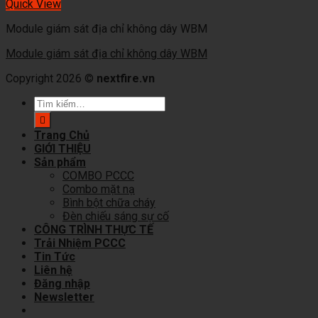
Quick View
Module giám sát địa chỉ không dây WBM
Module giám sát địa chỉ không dây WBM
Copyright 2026 ©
nextfire.vn
Tìm
kiếm:
Trang Chủ
GIỚI THIỆU
Sản phẩm
COMBO PCCC
Combo mặt nạ
Bình bột chữa cháy
Đèn chiếu sáng sự cố
CÔNG TRÌNH THỰC TẾ
Trải Nhiệm PCCC
Tin Tức
Liên hệ
Đăng nhập
Newsletter