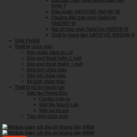
Đầu báo cháy nhiệt không dây HM-
5HW-T
Điều khiển SAFEFIRE HM1RC-W
Chuông đèn báo cháy SafeFire
HM2WD-W
Nút ấn báo cháy SafeFire HM2EB-W
Thiết bị trung tâm SAFEFIRE WS2GW-R
SẢN PHẨM
Thiết bị chữa cháy
Đèn chiếu sáng sự cố
Đèn exit thoát hiểm 2 mặt
Đèn exit thoát thiểm 1 mặt
Bình bột chữa cháy
Bình khí chữa cháy
Kệ bình chữa cháy
Thiết bị hỗ trợ thoát nạn
Mặt Nạ Phòng Độc
Combo mặt nạ
Mặt Nạ Người Lớn
Mặt nạ trẻ em
Tiêu lệnh chữa cháy