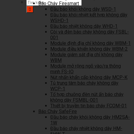
Tìm
Báo Cháy Firesmart
kiếm:
Đầu báo khói không dây WSD-1
Đầu báo khói nhiệt kết hợp không dây
WSHD-1
Đầu báo nhiệt không dây WHD-1
Còi và đèn báo cháy không dây FSBL-
001
Module định địa chỉ không dây WBM-1
Module điều khiển không dây WBM-2
Module giám sát địa chỉ không dây
WBM
Module mở rộng ngõ vào/ra thông
minh FS-IO
Nút nhấn khẩn cấp không dây MCP-K
Tủ trung tâm báo cháy không dây
WCP-1
Tổ hợp chuông đèn nút ấn báo cháy
không dây FSMBL-001
Thiết bị truyền tin báo cháy FCOM-01
Báo Cháy SafeFire
Đầu báo cháy khói không dây HM2SA-
1W
Đầu báo cháy nhiệt không dây HM-