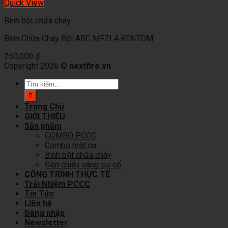
Quick View
Bình bột chữa cháy
Bình Chữa Cháy Bột ABC MFZL4 KENTOM
250,000
₫
Copyright 2026 ©
nextfire.vn
Tìm
kiếm:
Trang Chủ
GIỚI THIỆU
Sản phẩm
COMBO PCCC
Combo mặt nạ
Bình bột chữa cháy
Đèn chiếu sáng sự cố
CÔNG TRÌNH THỰC TẾ
Trải Nhiệm PCCC
Tin Tức
Liên hệ
Đăng nhập
Newsletter