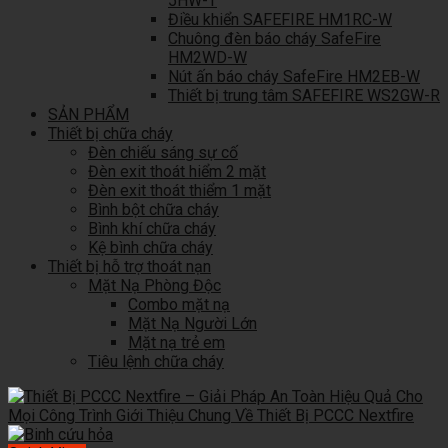
5HW-T
Điều khiển SAFEFIRE HM1RC-W
Chuông đèn báo cháy SafeFire
HM2WD-W
Nút ấn báo cháy SafeFire HM2EB-W
Thiết bị trung tâm SAFEFIRE WS2GW-R
SẢN PHẨM
Thiết bị chữa cháy
Đèn chiếu sáng sự cố
Đèn exit thoát hiểm 2 mặt
Đèn exit thoát thiểm 1 mặt
Bình bột chữa cháy
Bình khí chữa cháy
Kệ bình chữa cháy
Thiết bị hỗ trợ thoát nạn
Mặt Nạ Phòng Độc
Combo mặt nạ
Mặt Nạ Người Lớn
Mặt nạ trẻ em
Tiêu lệnh chữa cháy