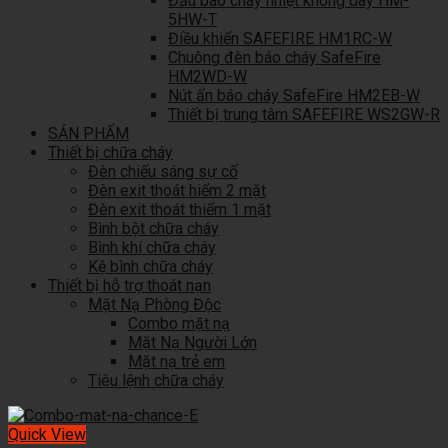
Đầu báo cháy nhiệt không dây HM-
5HW-T
Điều khiển SAFEFIRE HM1RC-W
Chuông đèn báo cháy SafeFire
HM2WD-W
Nút ấn báo cháy SafeFire HM2EB-W
Thiết bị trung tâm SAFEFIRE WS2GW-R
SẢN PHẨM
Thiết bị chữa cháy
Đèn chiếu sáng sự cố
Đèn exit thoát hiểm 2 mặt
Đèn exit thoát thiểm 1 mặt
Bình bột chữa cháy
Bình khí chữa cháy
Kệ bình chữa cháy
Thiết bị hỗ trợ thoát nạn
Mặt Nạ Phòng Độc
Combo mặt nạ
Mặt Nạ Người Lớn
Mặt nạ trẻ em
Tiêu lệnh chữa cháy
Quick View