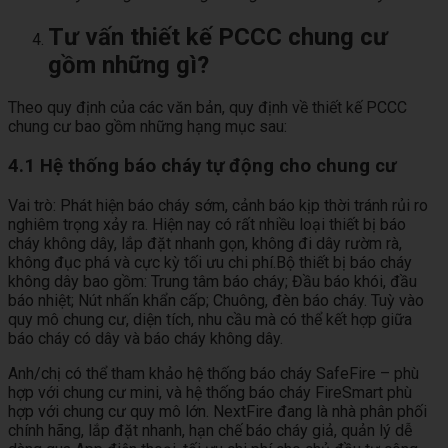
Tư vấn thiết kế PCCC chung cư
gồm những gì?
Theo quy định của các văn bản, quy định về thiết kế PCCC
chung cư bao gồm những hạng mục sau:
4.1 Hệ thống báo cháy tự động cho chung cư
Vai trò: Phát hiện báo cháy sớm, cảnh báo kịp thời tránh rủi ro
nghiêm trọng xảy ra. Hiện nay có rất nhiều loại thiết bị báo
cháy không dây, lắp đặt nhanh gọn, không đi dây rườm rà,
không đục phá và cực kỳ tối ưu chi phí.Bộ thiết bị báo cháy
không dây bao gồm: Trung tâm báo cháy; Đầu báo khói, đầu
báo nhiệt; Nút nhấn khẩn cấp; Chuông, đèn báo cháy. Tuỳ vào
quy mô chung cư, diện tích, nhu cầu mà có thể kết hợp giữa
báo cháy có dây và báo cháy không dây.
Anh/chị có thể tham khảo hệ thống báo cháy SafeFire – phù
hợp với chung cư mini, và hệ thống báo cháy FireSmart phù
hợp với chung cư quy mô lớn. NextFire đang là nhà phân phối
chính hãng, lắp đặt nhanh, hạn chế báo cháy giả, quản lý dễ