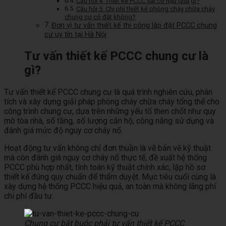
Câu hỏi 4: Thiết kế PCCC sai có hậu quả gì?
Câu hỏi 5: Chi phí thiết kế phòng cháy chữa cháy
chung cư có đắt không?
Đơn vị tư vấn thiết kế thi công lắp đặt PCCC chung
cư uy tín tại Hà Nội
Tư vấn thiết kế PCCC chung cư là
gì?
Tư vấn thiết kế PCCC chung cư là quá trình nghiên cứu, phân
tích và xây dựng giải pháp phòng cháy chữa cháy tổng thể cho
công trình chung cư, dựa trên những yếu tố then chốt như quy
mô tòa nhà, số tầng, số lượng căn hộ, công năng sử dụng và
đánh giá mức độ nguy cơ cháy nổ.
Hoạt động tư vấn không chỉ đơn thuần là vẽ bản vẽ kỹ thuật
mà còn đánh giá nguy cơ cháy nổ thực tế, đề xuất hệ thống
PCCC phù hợp nhất, tính toán kỹ thuật chính xác, lập hồ sơ
thiết kế đúng quy chuẩn để thẩm duyệt. Mục tiêu cuối cùng là
xây dựng hệ thống PCCC hiệu quả, an toàn mà không lãng phí
chi phí đầu tư.
Chung cư bắt buộc phải tư vấn thiết kế PCCC