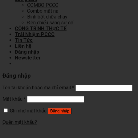
COMBO PCCC
Combo mặt nạ
Bình bột chữa cháy
Đèn chiếu sáng sự cố
CÔNG TRÌNH THỰC TẾ
Trải Nhiệm PCCC
Tin Tức
Liên hệ
Đăng nhập
Newsletter
Đăng nhập
Tên tài khoản hoặc địa chỉ email
*
Mật khẩu
*
Ghi nhớ mật khẩu
Đăng nhập
Quên mật khẩu?