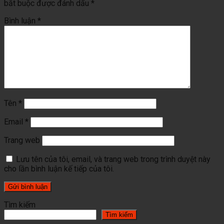
bắt buộc được đánh dấu
*
Bình luận
*
Tên
*
Email
*
Trang web
Lưu tên của tôi, email, và trang web trong trình duyệt này
cho lần bình luận kế tiếp của tôi.
Tìm kiếm
Tìm kiếm