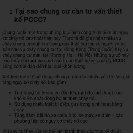
Tại sao chung cư cần tư vấn thiết
kế PCCC?
Chung cư là một trong những loại hình công trình tiềm ẩn nguy
cơ cháy nổ cao nhất hiện nay. Thực tế đã ghi nhận nhiều vụ
cháy chung cư nghiêm trọng, gây thiệt hại lớn về người và tài
sản như vụ cháy chung cư tại Hồng Kông (Trung Quốc) hay vụ
cháy chung cư mini tại Khương Hạ – Hà Nội. Những sự cố này
cho thấy chỉ một sơ suất nhỏ trong thiết kế và quản lý PCCC
cũng có thể dẫn đến hậu quả khôn lường.
Xét trên thực tế sử dụng, chung cư tồn tại nhiều yếu tố làm gia
tăng nguy cơ cháy nổ, bao gồm:
Tập trung số lượng cư dân lớn, mật độ sinh hoạt cao,
khó kiểm soát đồng bộ an toàn cháy nổ
Sử dụng nhiều thiết bị điện, gas trong sinh hoạt hằng
ngày
Tầng hầm, bãi đỗ xe chứa ô tô, xe máy, xe điện – các
phương tiện có nguy cơ cháy nổ cao
Khi xảy ra cháy, lửa có thể lan nhanh theo các trục kỹ thuật,