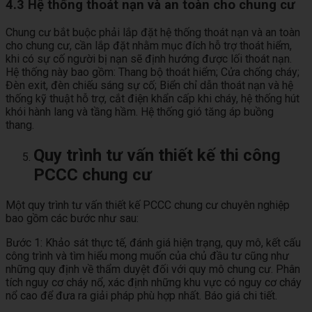
4.3 Hệ thống thoát nạn và an toàn cho chung cư
Chung cư bắt buộc phải lắp đặt hệ thống thoát nạn và an toàn
cho chung cư, cần lắp đặt nhằm mục đích hỗ trợ thoát hiểm,
khi có sự cố người bị nạn sẽ định hướng được lối thoát nạn.
Hệ thống này bao gồm: Thang bộ thoát hiểm; Cửa chống cháy;
Đèn exit, đèn chiếu sáng sự cố; Biển chỉ dẫn thoát nạn và hệ
thống kỹ thuật hỗ trợ, cắt điện khẩn cấp khi cháy, hệ thống hút
khói hành lang và tầng hầm. Hệ thống gió tăng áp buồng
thang.
Quy trình tư vấn thiết kế thi công
PCCC chung cư
Một quy trình tư vấn thiết kế PCCC chung cư chuyên nghiệp
bao gồm các bước như sau:
Bước 1: Khảo sát thực tế, đánh giá hiện trạng, quy mô, kết cấu
công trình và tìm hiểu mong muốn của chủ đầu tư cũng như
những quy định về thẩm duyệt đối với quy mô chung cư. Phân
tích nguy cơ cháy nổ, xác định những khu vực có nguy cơ cháy
nổ cao để đưa ra giải pháp phù hợp nhất. Báo giá chi tiết.