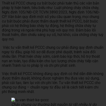
Thiết kế PCCC chung cư bắt buộc phải tuân thủ các văn bản
pháp lý hiện hành, tiêu biểu như: Luật phòng cháy chữa cháy,
Nghị định 105/NĐ-CP, TCVN 3890:2023, Nghị định 106/NĐ-
CP. Văn bản quy định một số yêu cầu quan trọng, mọi chung
cư bắt buộc phải được thẩm duyệt thiết kế PCCC, bắt buộc
phải có hệ thống báo cháy tự động, hệ thống chữa cháy tự
động trong và ngoài nhà phù hợp với quy mô. Đảm bảo lối
thoát hiểm, đèn chiếu sáng sự cố, hút khói, cửa chống cháy tuỳ
quy mô.
Việc tư vấn thiết kế PCCC chung cư phải đúng quy định chuẩn
ngay từ đầu, giúp hồ sơ dễ được phê duyệt, tránh sửa đổi
nhiều lần. Phát hiện cháy sớm, cảnh báo kịp thời, hỗ trợ thoát
nạn an toàn, tạo điều kiện cho lực lượng chữa cháy tiếp cận
nhanh.Tránh rủi ro pháp lý và chi phí phát sinh.
Việc thiết kế PCCC không đúng quy định có thể dẫn đến không
được thẩm duyệt, không được nghiệm thu đưa vào sử dụng,
phải cải tạo, làm lại với chi phí lớn. Tư vấn thiết kế PCCC cho
chung cư đúng – chuẩn ngay từ đầu sẽ là cách tiết kiệm chi
phí thông minh nhất.
Cháy chung cư thường bắt nguồn từ rất nhiều lý do