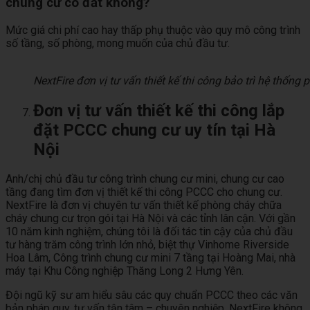
chung cư có đắt không?
Mức giá chi phí cao hay thấp phụ thuộc vào quy mô công trình
số tầng, số phòng, mong muốn của chủ đầu tư.
NextFire đơn vị tư vấn thiết kế thi công bảo trì hệ thố
Đơn vị tư vấn thiết kế thi công lắp
đặt PCCC chung cư uy tín tại Hà
Nội
Anh/chị chủ đầu tư công trình chung cư mini, chung cư cao
tầng đang tìm đơn vị thiết kế thi công PCCC cho chung cư.
NextFire là đơn vị chuyên tư vấn thiết kế phòng cháy chữa
cháy chung cư trọn gói tại Hà Nội và các tỉnh lân cận. Với gần
10 năm kinh nghiệm, chúng tôi là đối tác tin cậy của chủ đầu
tư hàng trăm công trình lớn nhỏ, biệt thự Vinhome Riverside
Hoa Lâm, Công trình chung cư mini 7 tầng tại Hoàng Mai, nhà
máy tại Khu Công nghiệp Thăng Long 2 Hưng Yên.
Đội ngũ kỹ sư am hiểu sâu các quy chuẩn PCCC theo các văn
bản pháp quy, tư vấn tận tâm – chuyên nghiệp. NextFire không