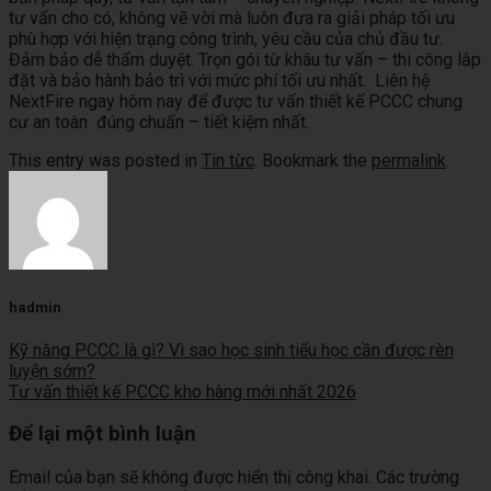
tư vấn cho có, không vẽ vời mà luôn đưa ra giải pháp tối ưu
phù hợp với hiện trạng công trình, yêu cầu của chủ đầu tư.
Đảm bảo dễ thẩm duyệt. Trọn gói từ khâu tư vấn – thi công lắp
đặt và bảo hành bảo trì với mức phí tối ưu nhất. Liên hệ
NextFire ngay hôm nay để được tư vấn thiết kế PCCC chung
cư an toàn đúng chuẩn – tiết kiệm nhất.
This entry was posted in
Tin từc
. Bookmark the
permalink
.
hadmin
Kỹ năng PCCC là gì? Vì sao học sinh tiểu học cần được rèn
luyện sớm?
Tư vấn thiết kế PCCC kho hàng mới nhất 2026
Để lại một bình luận
Email của bạn sẽ không được hiển thị công khai.
Các trường