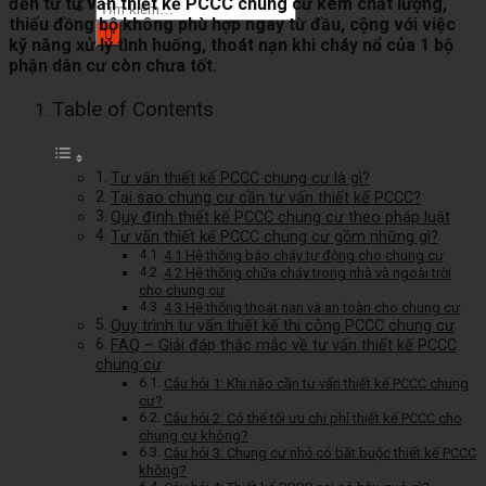
đến từ tư vấn thiết kế PCCC chung cư kém chất lượng,
Tìm
thiếu đồng bộ không phù hợp ngay từ đầu, cộng với việc
kiếm:
kỹ năng xử lý tình huống, thoát nạn khi cháy nổ của 1 bộ
phận dân cư còn chưa tốt.
Table of Contents
Tư vấn thiết kế PCCC chung cư là gì?
Tại sao chung cư cần tư vấn thiết kế PCCC?
Quy định thiết kế PCCC chung cư theo pháp luật
Tư vấn thiết kế PCCC chung cư gồm những gì?
4.1 Hệ thống báo cháy tự động cho chung cư
4.2 Hệ thống chữa cháy trong nhà và ngoài trời
cho chung cư
4.3 Hệ thống thoát nạn và an toàn cho chung cư
Quy trình tư vấn thiết kế thi công PCCC chung cư
FAQ – Giải đáp thắc mắc về tư vấn thiết kế PCCC
chung cư
Câu hỏi 1: Khi nào cần tư vấn thiết kế PCCC chung
cư?
Câu hỏi 2: Có thể tối ưu chi phí thiết kế PCCC cho
chung cư không?
Câu hỏi 3: Chung cư nhỏ có bắt buộc thiết kế PCCC
không?