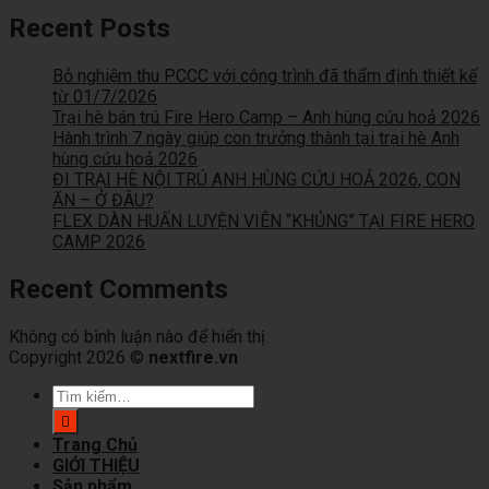
Recent Posts
Bỏ nghiệm thu PCCC với công trình đã thẩm định thiết kế
từ 01/7/2026
Trại hè bán trú Fire Hero Camp – Anh hùng cứu hoả 2026
Hành trình 7 ngày giúp con trưởng thành tại trại hè Anh
hùng cứu hoả 2026
ĐI TRẠI HÈ NỘI TRÚ ANH HÙNG CỨU HOẢ 2026, CON
ĂN – Ở ĐÂU?
FLEX DÀN HUẤN LUYỆN VIÊN “KHỦNG” TẠI FIRE HERO
CAMP 2026
Recent Comments
Không có bình luận nào để hiển thị.
Copyright 2026 ©
nextfire.vn
Tìm
kiếm:
Trang Chủ
GIỚI THIỆU
Sản phẩm