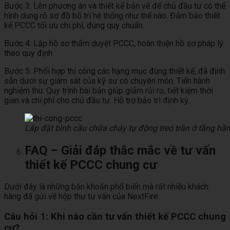
Bước 3: Lên phương án và thiết kế bản vẽ để chủ đầu tư có thể
hình dung rõ sơ đồ bố trí hệ thống như thế nào. Đảm bảo thiết
kế PCCC tối ưu chi phí, đúng quy chuẩn.
Bước 4: Lập hồ sơ thẩm duyệt PCCC, hoàn thiện hồ sơ pháp lý
theo quy định
Bước 5: Phối hợp thi công các hạng mục đúng thiết kế, đã định
sẵn dưới sự giám sát của kỹ sư có chuyên môn. Tiến hành
nghiệm thu. Quy trình bài bản giúp giảm rủi ro, tiết kiệm thời
gian và chi phí cho chủ đầu tư. Hỗ trợ bảo trì định kỳ.
Lắp đặt bình cầu chữa cháy tự động treo trần ở tầng hầ
FAQ – Giải đáp thắc mắc về tư vấn
thiết kế PCCC chung cư
Dưới đây là những băn khoăn phổ biến mà rất nhiều khách
hàng đã gửi về hộp thư tư vấn của NextFire.
Câu hỏi 1: Khi nào cần tư vấn thiết kế PCCC chung
cư?