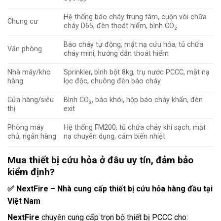
Hệ thống báo cháy trung tâm, cuộn vòi chữa
Chung cư
cháy D65, đèn thoát hiểm, bình CO₂
Báo cháy tự động, mặt nạ cứu hỏa, tủ chữa
Văn phòng
cháy mini, hướng dẫn thoát hiểm
Nhà máy/kho
Sprinkler, bình bột 8kg, trụ nước PCCC, mặt nạ
hàng
lọc độc, chuông đèn báo cháy
Cửa hàng/siêu
Bình CO₂, báo khói, hộp báo cháy khẩn, đèn
thị
exit
Phòng máy
Hệ thống FM200, tủ chữa cháy khí sạch, mặt
chủ, ngân hàng
nạ chuyên dụng, cảm biến nhiệt
Mua thiết bị cứu hỏa ở đâu uy tín, đảm bảo
kiểm định?
✅ NextFire – Nhà cung cấp thiết bị cứu hỏa hàng đầu tại
Việt Nam
NextFire
chuyên cung cấp trọn bộ thiết bị PCCC cho: