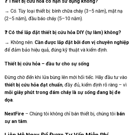
❓ Thiết bị cứu hỏa có hạn sử dụng không?
→ Có. Tùy loại thiết bị: bình chữa cháy (3–5 năm), mặt nạ
(2–5 năm), đầu báo cháy (5–10 năm).
❓ Có thể lắp đặt thiết bị cứu hỏa DIY (tự làm) không?
→ Không nên.
Cần được lắp đặt bởi đơn vị chuyên nghiệp
để đảm bảo hiệu quả, đúng kỹ thuật và kiểm định.
Thiết bị cứu hỏa – đầu tư cho sự sống
Đừng chờ đến khi lửa bùng lên mới hối tiếc. Hãy đầu tư vào
thiết bị cứu hỏa đạt chuẩn
, đầy đủ, kiểm định rõ ràng – vì
mỗi giây phút trong đám cháy là sự sống đang bị đe
dọa
.
NextFire
– Chúng tôi không chỉ bán thiết bị, chúng tôi
bán
sự an tâm
.
Liên Hệ Ngay Để Được Tư Vấn Miễn Phí