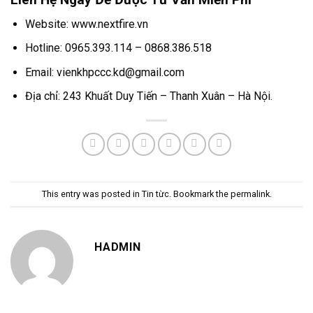
Website:
www.nextfire.vn
Hotline:
0965.393.114 – 0868.386.518
Email:
vienkhpccc.kd@gmail.com
Địa chỉ:
243 Khuất Duy Tiến – Thanh Xuân – Hà Nội.
This entry was posted in
Tin từc
. Bookmark the
permalink
.
HADMIN