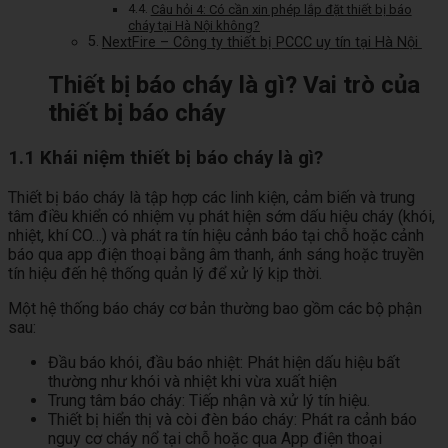
Câu hỏi 4: Có cần xin phép lắp đặt thiết bị báo
cháy tại Hà Nội không?
NextFire – Công ty thiết bị PCCC uy tín tại Hà Nội
Thiết bị báo cháy là gì? Vai trò của
thiết bị báo cháy
1.1 Khái niệm thiết bị báo cháy là gì?
Thiết bị báo cháy là tập hợp các linh kiện, cảm biến và trung
tâm điều khiển có nhiệm vụ phát hiện sớm dấu hiệu cháy (khói,
nhiệt, khí CO…) và phát ra tín hiệu cảnh báo tại chỗ hoặc cảnh
báo qua app điện thoại bằng âm thanh, ánh sáng hoặc truyền
tín hiệu đến hệ thống quản lý để xử lý kịp thời.
Một hệ thống báo cháy cơ bản thường bao gồm các bộ phận
sau:
Đầu báo khói, đầu báo nhiệt: Phát hiện dấu hiệu bất
thường như khói và nhiệt khi vừa xuất hiện
Trung tâm báo cháy: Tiếp nhận và xử lý tín hiệu.
Thiết bị hiển thị và còi đèn báo cháy: Phát ra cảnh báo
nguy cơ cháy nổ tại chỗ hoặc qua App điện thoại