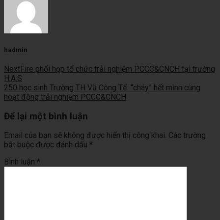
hadmin
NextFire phối hợp tổ chức trải nghiệm PCCC&CNCH tại trường
H.A.S
250 học sinh Trường TH Vũ Công Tể “cháy” hết mình cùng
hoạt động trải nghiệm PCCC&CNCH
Để lại một bình luận
Email của bạn sẽ không được hiển thị công khai.
Các trường
bắt buộc được đánh dấu
*
Bình luận
*