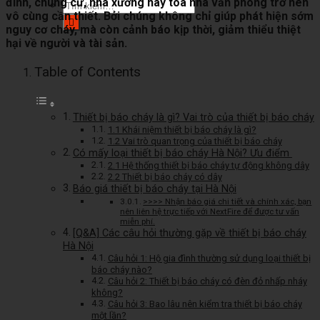
đình, chung cư, nhà xưởng hay tòa nhà văn phòng trở nên
Tìm
vô cùng cần thiết. Bởi chúng không chỉ giúp phát hiện sớm
kiếm:
nguy cơ cháy, mà còn cảnh báo kịp thời, giảm thiểu thiệt
hại về người và tài sản.
Table of Contents
Thiết bị báo cháy là gì? Vai trò của thiết bị báo cháy
1.1 Khái niệm thiết bị báo cháy là gì?
1.2 Vai trò quan trọng của thiết bị báo cháy
Có mấy loại thiết bị báo cháy Hà Nội? Ưu điểm
2.1 Hệ thống thiết bị báo cháy tự động không dây
2.2 Thiết bị báo cháy có dây
Báo giá thiết bị báo cháy tại Hà Nội
>>>> Nhận báo giá chi tiết và chính xác, bạn
nên liên hệ trực tiếp với NextFire để được tư vấn
miễn phí.
[Q&A] Các câu hỏi thường gặp về thiết bị báo cháy
Hà Nội
Câu hỏi 1: Hộ gia đình thường sử dụng loại thiết bị
báo cháy nào?
Câu hỏi 2: Thiết bị báo cháy có đèn đỏ nhấp nháy
không?
Câu hỏi 3: Bao lâu nên kiểm tra thiết bị báo cháy
một lần?