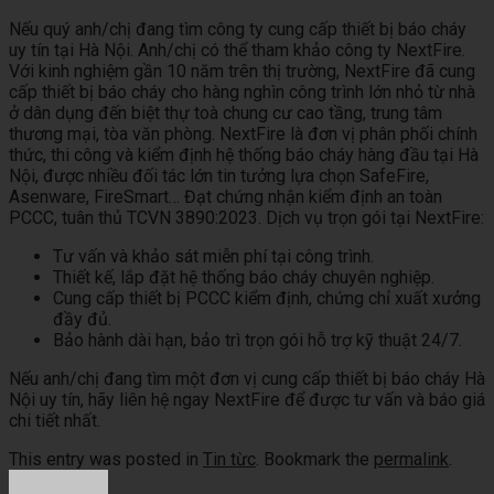
Nếu quý anh/chị đang tìm công ty cung cấp thiết bị báo cháy
uy tín tại Hà Nội. Anh/chị có thể tham khảo công ty NextFire.
Với kinh nghiệm gần 10 năm trên thị trường, NextFire đã cung
cấp thiết bị báo cháy cho hàng nghìn công trình lớn nhỏ từ nhà
ở dân dụng đến biệt thự toà chung cư cao tầng, trung tâm
thương mại, tòa văn phòng. NextFire là đơn vị phân phối chính
thức, thi công và kiểm định hệ thống báo cháy hàng đầu tại Hà
Nội, được nhiều đối tác lớn tin tưởng lựa chọn SafeFire,
Asenware, FireSmart… Đạt chứng nhận kiểm định an toàn
PCCC, tuân thủ TCVN 3890:2023. Dịch vụ trọn gói tại NextFire:
Tư vấn và khảo sát miễn phí tại công trình.
Thiết kế, lắp đặt hệ thống báo cháy chuyên nghiệp.
Cung cấp thiết bị PCCC kiểm định, chứng chỉ xuất xưởng
đầy đủ.
Bảo hành dài hạn, bảo trì trọn gói hỗ trợ kỹ thuật 24/7.
Nếu anh/chị đang tìm một đơn vị cung cấp thiết bị báo cháy Hà
Nội uy tín, hãy liên hệ ngay NextFire để được tư vấn và báo giá
chi tiết nhất.
This entry was posted in
Tin từc
. Bookmark the
permalink
.