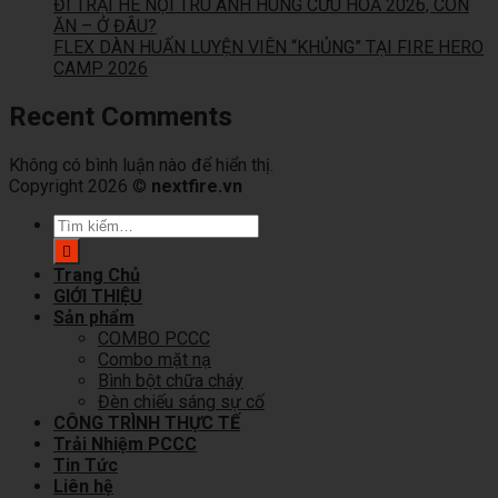
ĐI TRẠI HÈ NỘI TRÚ ANH HÙNG CỨU HOẢ 2026, CON
ĂN – Ở ĐÂU?
FLEX DÀN HUẤN LUYỆN VIÊN “KHỦNG” TẠI FIRE HERO
CAMP 2026
Recent Comments
Không có bình luận nào để hiển thị.
Copyright 2026 ©
nextfire.vn
Tìm
kiếm:
Trang Chủ
GIỚI THIỆU
Sản phẩm
COMBO PCCC
Combo mặt nạ
Bình bột chữa cháy
Đèn chiếu sáng sự cố
CÔNG TRÌNH THỰC TẾ
Trải Nhiệm PCCC
Tin Tức
Liên hệ