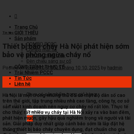
Skip
to
content
Trang Chủ
GIỚI THIỆU
Tin từc
Sản phẩm
COMBO PCCC
Thiết bị báo cháy Hà Nội phát hiện sớm
Combo mặt nạ
bảo vệ phòng ngừa cháy nổ
Bình bột chữa cháy
Đèn chiếu sáng sự cố
CÔNG TRÌNH THỰC TẾ
Posted on
Tháng 10 9, 2025
Tháng 10 10, 2025
by
hadmin
Trải Nhiệm PCCC
Tin Tức
09
Liên hệ
Th10
Chưa có sản phẩm trong giỏ hàng.
Hà Nội là một trong những thủ đô có mật độ dân số cao
trên thế giới, tập trung nhiều nhà cao tầng, công ty, cơ sở
sản xuất kinh doanh nên nguy cơ cháy nổ rất lớn. Thực tế
Tìm
cho thấy, rất nhiều vụ cháy tại Hà Nội xảy ra vào ban đêm,
kiếm:
phát hiện muộn, gây hậu quả nghiêm trọng về người và tài
sản. Giải pháp duy nhất giúp cảnh báo sớm là lắp đặt hệ
thống thiết bị báo cháy chuyên dụng, đạt chuẩn cho gia