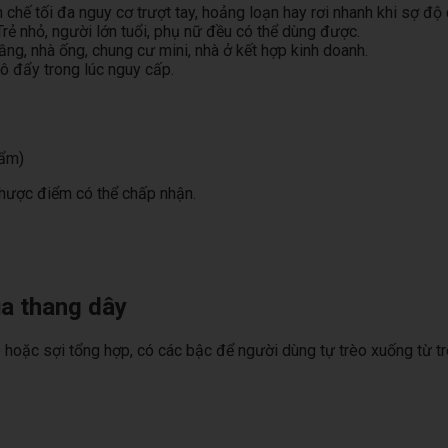
chế tối đa nguy cơ trượt tay, hoảng loạn hay rơi nhanh khi sợ độ 
rẻ nhỏ, người lớn tuổi, phụ nữ đều có thể dùng được.
ầng, nhà ống, chung cư mini, nhà ở kết hợp kinh doanh.
xô đẩy trong lúc nguy cấp.
hẩm)
 nhược điểm có thể chấp nhận.
ủa thang dây
p hoặc sợi tổng hợp, có các bậc để người dùng tự trèo xuống từ 