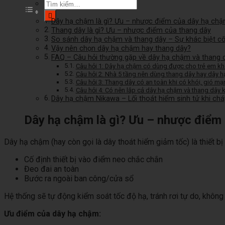
Tìm
kiếm:
Dây hạ chậm là gì? Ưu – nhược điểm của dây hạ ch
Thang dây là gì? Ưu – nhược điểm của thang dây
So sánh dây hạ chậm và thang dây – Sự khác biệt cốt
Vậy nên chọn dây hạ chậm hay thang dây?
FAQ – Câu hỏi thường gặp về dây hạ chậm và thang 
Câu hỏi 1: Dây hạ chậm có dùng được cho trẻ em k
Câu hỏi 2: Nhà 5 tầng nên dùng thang dây hay dây 
Câu hỏi 3: Thang dây có an toàn khi có khói, gió m
Câu hỏi 4: Có nên lắp cả dây hạ chậm và thang dây
Dây hạ chậm Nikawa – Lối thoát hiểm sinh tử khi ch
Dây hạ chậm là gì? Ưu – nhược điểm
Dây hạ chậm (hay còn gọi là dây thoát hiểm giảm tốc) là thiết 
Cố định thiết bị vào điểm neo chắc chắn
Đeo đai an toàn
Bước ra ngoài ban công/cửa sổ
Hệ thống sẽ tự động kiểm soát tốc độ hạ, tránh rơi tự do, khôn
Ưu điểm của dây hạ chậm: