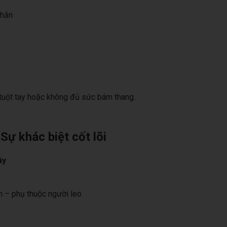
chắn
, tuột tay hoặc không đủ sức bám thang.
ự khác biệt cốt lõi
ây
h – phụ thuộc người leo