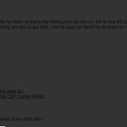
ểm dây hạ chậm và thang dây không phải lắp cho có. Mà là mua để 
ội sống sót cho cả gia đình. Liên hệ ngay với NextFire để được tư
ong gang tấc
 CUNG CẤP CHÍNH HÃNG
t buộc được đánh dấu
*