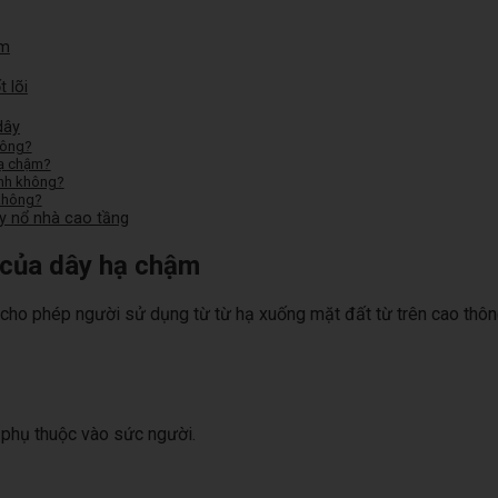
ậm
 lõi
dây
hông?
hạ chậm?
ạnh không?
 không?
áy nổ nhà cao tầng
 của dây hạ chậm
bị cho phép người sử dụng từ từ hạ xuống mặt đất từ trên cao thô
g phụ thuộc vào sức người.