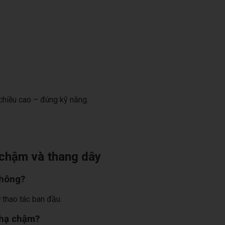
chiều cao – đúng kỹ năng.
 chậm và thang dây
không?
 thao tác ban đầu.
 hạ chậm?