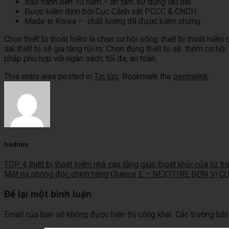
Bảo hành đến 10 năm – an tâm sử dụng lâu dài
Được kiểm định bởi Cục Cảnh sát PCCC & CNCH
Made in Korea – chất lượng đã được kiểm chứng
Chọn thiết bị thoát hiểm là chọn cơ hội sống, thiết bị thoát hi
sai thiết bị sẽ gia tăng rủi ro. Chọn đúng thiết bị sẽ thêm cơ h
pháp phù hợp với ngân sách, tối đa, an toàn.
This entry was posted in
Tin từc
. Bookmark the
permalink
.
hadmin
TOP 4 thiết bị thoát hiểm nhà cao tầng giúp thoát khỏi cửa tử tr
Mặt nạ phòng độc chính hãng Chance E – NEXTFIRE ĐƠN VỊ
Để lại một bình luận
Email của bạn sẽ không được hiển thị công khai.
Các trường bắ