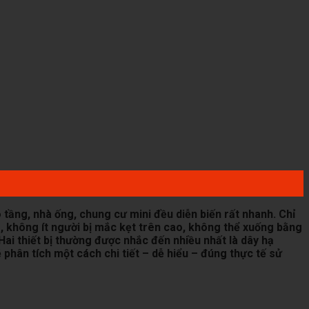
o tầng, nhà ống, chung cư mini đều diễn biến rất nhanh. Chỉ
ó, không ít người bị mắc kẹt trên cao, không thể xuống bằng
Hai thiết bị thường được nhắc đến nhiều nhất là dây hạ
phân tích một cách chi tiết – dễ hiểu – đúng thực tế sử