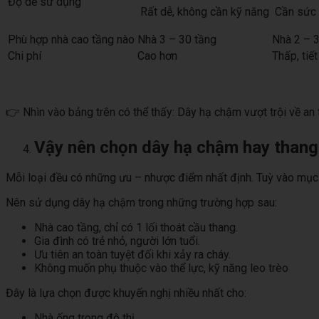
Độ dễ sử dụng
Rất dễ, không cần kỹ năng
Cần sức 
Phù hợp nhà cao tầng nào
Nhà 3 – 30 tầng
Nhà 2 – 3
Chi phí
Cao hơn
Thấp, tiế
👉 Nhìn vào bảng trên có thể thấy: Dây hạ chậm vượt trội về an 
Vậy nên chọn dây hạ chậm hay thang
Mỗi loại đều có những ưu – nhược điểm nhất định. Tuỳ vào mục đí
Nên sử dụng dây hạ chậm trong những trường hợp sau:
Nhà cao tầng, chỉ có 1 lối thoát cầu thang.
Gia đình có trẻ nhỏ, người lớn tuổi.
Ưu tiên an toàn tuyệt đối khi xảy ra cháy.
Không muốn phụ thuộc vào thể lực, kỹ năng leo trèo
Đây là lựa chọn được khuyến nghị nhiều nhất cho:
Nhà ống trong đô thị