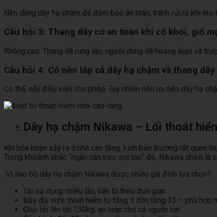
Nên dùng dây hạ chậm để đảm bảo an toàn, tránh rủi ro khi leo 
Câu hỏi 3: Thang dây có an toàn khi có khói, gió 
Không cao. Thang dễ rung lắc, người dùng dễ hoảng loạn và trượt
Câu hỏi 4: Có nên lắp cả dây hạ chậm và thang dâ
Có thể, nếu điều kiện cho phép. Tuy nhiên nên ưu tiên dây hạ c
Dây hạ chậm Nikawa – Lối thoát hiểm
Khi hỏa hoạn xảy ra ở nhà cao tầng, kịch bản thường rất quen th
Trong khoảnh khắc “ngàn cân treo sợi tóc” đó, Nikawa chính là c
Vì sao bộ dây hạ chậm Nikawa được nhiều gia đình lựa chọn?
Tái sử dụng nhiều lần, bền bỉ theo thời gian
Đầy đủ size thoát hiểm từ tầng 1 đến tầng 33 – phù hợp n
Chịu tải lên tới 150kg, an toàn cho cả người lớn