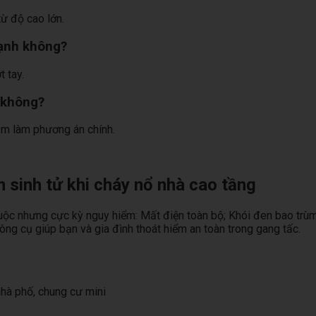
từ độ cao lớn.
mạnh không?
 tay.
y không?
hậm làm phương án chính.
 sinh tử khi cháy nổ nhà cao tầng
uộc nhưng cực kỳ nguy hiểm: Mất điện toàn bộ; Khói đen bao trùm k
ông cụ giúp bạn và gia đình thoát hiểm an toàn trong gang tấc.
hà phố, chung cư mini