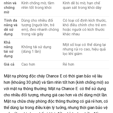
nhìn và
Kính chống mờ, tầm
Kính dễ bị mờ, hạn chế
chống
nhìn tốt trong khói
quan sát trong khói dày
mờ
Tính đa
Dùng cho nhiều đối
Có loại cố định kích thước,
năng và
tượng (người lớn, trẻ
khó điều chỉnh cho trẻ em
dễ sử
em), đeo nhanh chóng
hoặc người có kích thước
dụng
trong vài giây
khác nhau
Khả
Một số loại có thể dùng lại
năng
Không tái sử dụng
nhưng rủi ro cao, hiệu quả
tái sử
(dùng 1 lần)
lọc khí giảm
dụng
Giá cả
Cao hơn
Rẻ hơn
Mặt nạ phòng độc cháy Chance E có thời gian bảo vệ lâu
hơn (khoảng 30 phút) và tầm nhìn tốt hơn (kính chống mờ) so
với mặt nạ thông thường. Mặt nạ Chance E có thể sử dụng
cho nhiều đối tượng, nhưng giá cao hơn và chỉ dùng một lần.
Mặt nạ chữa cháy phòng độc thông thường có giá rẻ hơn, có
thể dùng lại trong điều kiện lý tưởng, nhưng thời gian bảo vệ