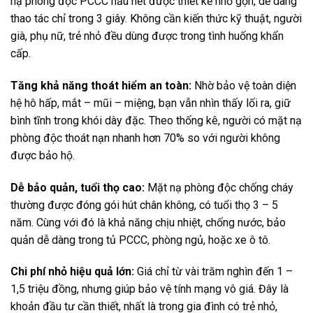
nạ phòng độc PCCC hầu hết được thiết kế nhỏ gọn, dễ dàng
thao tác chỉ trong 3 giây. Không cần kiến thức kỹ thuật, người
già, phụ nữ, trẻ nhỏ đều dùng được trong tình huống khẩn
cấp.
Tăng khả năng thoát hiểm an toàn:
Nhờ bảo vệ toàn diện
hệ hô hấp, mắt – mũi – miệng, bạn vẫn nhìn thấy lối ra, giữ
bình tĩnh trong khói dày đặc. Theo thống kê, người có mặt nạ
phòng độc thoát nạn nhanh hơn 70% so với người không
được bảo hộ.
Dễ bảo quản, tuổi thọ cao:
Mặt nạ phòng độc chống cháy
thường được đóng gói hút chân không, có tuổi thọ 3 – 5
năm. Cùng với đó là khả năng chịu nhiệt, chống nước, bảo
quản dễ dàng trong tủ PCCC, phòng ngủ, hoặc xe ô tô.
Chi phí nhỏ hiệu quả lớn:
Giá chỉ từ vài trăm nghìn đến 1 –
1,5 triệu đồng, nhưng giúp bảo vệ tính mạng vô giá. Đây là
khoản đầu tư cần thiết, nhất là trong gia đình có trẻ nhỏ,