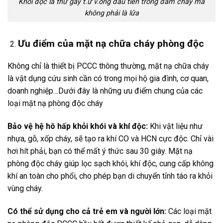
Khói độc là thứ gây t.ử v.ong đầu tiên trong đám cháy mà
không phải là lửa
Ưu điểm của mặt nạ chữa cháy phòng độc
Không chỉ là thiết bị PCCC thông thường, mặt nạ chữa cháy
là vật dụng cứu sinh cần có trong mọi hộ gia đình, cơ quan,
doanh nghiệp…Dưới đây là những ưu điểm chung của các
loại mặt nạ phòng độc cháy
Bảo vệ hệ hô hấp khỏi khói và khí độc:
Khi vật liệu như
nhựa, gỗ, xốp cháy, sẽ tạo ra khí CO và HCN cực độc. Chỉ vài
hơi hít phải, bạn có thể mất ý thức sau 30 giây. Mặt nạ
phòng độc cháy giúp lọc sạch khói, khí độc, cung cấp không
khí an toàn cho phổi, cho phép bạn di chuyển tỉnh táo ra khỏi
vùng cháy.
Có thể sử dụng cho cả trẻ em và người lớn:
Các loại mặt