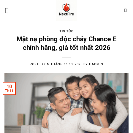
Skip
to
content
TIN TỪC
Mặt nạ phòng độc cháy Chance E
chính hãng, giá tốt nhất 2026
POSTED ON
THÁNG 11 10, 2025
BY
HADMIN
10
Th11