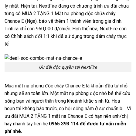
lý nhất. Hiện tại, NextFire đang có chương trình ưu đãi chưa
từng có MUA 2 TẶNG 1 Mặt nạ phòng độc chữa cháy
Chance E (Nga), bảo vệ thêm 1 thành viên trong gia đình.
Tính ra
chỉ còn
960,000
₫/chiếc.
Hơn thế nữa, NextFire còn
có
Chính sách đổi 1:1 khi đã sử dụng trong đám cháy thực
tế.
Ưu đãi độc quyền tại NextFire
Mua mặt nạ phòng độc cháy Chance E là khoản đầu tư nhỏ
nhưng sẽ an toàn lớn. Một mặt nạ phòng độc nhỏ bé thể cứu
sống bạn và người thân trong khoảnh khắc sinh tử. Hoả
hoạn thì không báo trước, cơ hội sống nằm ở sự chuẩn bị.
Vì
ưu đãi MUA 2 TẶNG 1 mặt nạ Chance E có hạn nên anh/chị
hãy nhanh tay liên hệ
0965 393 114 để được tư vấn miễn
phí nhé.