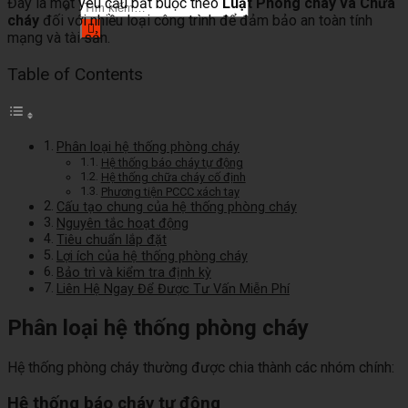
Đây là một yêu cầu bắt buộc theo
Luật Phòng cháy và Chữa
Tìm
cháy
đối với nhiều loại công trình để đảm bảo an toàn tính
kiếm:
mạng và tài sản.
Table of Contents
Phân loại hệ thống phòng cháy
Hệ thống báo cháy tự động
Hệ thống chữa cháy cố định
Phương tiện PCCC xách tay
Cấu tạo chung của hệ thống phòng cháy
Nguyên tắc hoạt động
Tiêu chuẩn lắp đặt
Lợi ích của hệ thống phòng cháy
Bảo trì và kiểm tra định kỳ
Liên Hệ Ngay Để Được Tư Vấn Miễn Phí
Phân loại hệ thống phòng cháy
Hệ thống phòng cháy thường được chia thành các nhóm chính:
Hệ thống báo cháy tự động