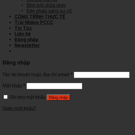
Bình bột chữa cháy
Đèn chiếu sáng sự cố
CÔNG TRÌNH THỰC TẾ
Trải Nhiệm PCCC
Tin Tức
Liên hệ
Đăng nhập
Newsletter
Đăng nhập
Tên tài khoản hoặc địa chỉ email
*
Mật khẩu
*
Ghi nhớ mật khẩu
Đăng nhập
Quên mật khẩu?