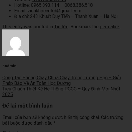
Hotline:
0965.393.114 – 0868.386.518
Email:
vienkhpccc.kd@gmail.com
Địa chỉ:
243 Khuất Duy Tiến – Thanh Xuân – Hà Nội.
This entry was posted in
Tin từc
. Bookmark the
permalink
.
hadmin
Công Tác Phòng Cháy Chữa Cháy Trong Trường Học – Giải
Pháp Bảo Vệ An Toàn Học Đường
Tiêu Chuẩn Thiết Kế Hệ Thống PCCC – Quy Định Mới Nhất
2025
Để lại một bình luận
Email của bạn sẽ không được hiển thị công khai.
Các trường
bắt buộc được đánh dấu
*