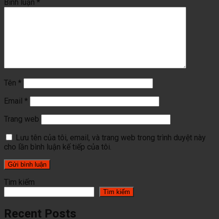
Bình luận
*
Tên
*
Email
*
Trang web
Lưu tên của tôi, email, và trang web trong trình duyệt này
cho lần bình luận kế tiếp của tôi.
Tìm kiếm
Tìm kiếm
Recent Posts