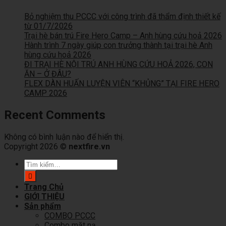
Bỏ nghiệm thu PCCC với công trình đã thẩm định thiết kế
từ 01/7/2026
Trại hè bán trú Fire Hero Camp – Anh hùng cứu hoả 2026
Hành trình 7 ngày giúp con trưởng thành tại trại hè Anh
hùng cứu hoả 2026
ĐI TRẠI HÈ NỘI TRÚ ANH HÙNG CỨU HOẢ 2026, CON
ĂN – Ở ĐÂU?
FLEX DÀN HUẤN LUYỆN VIÊN “KHỦNG” TẠI FIRE HERO
CAMP 2026
Recent Comments
Không có bình luận nào để hiển thị.
Copyright 2026 ©
nextfire.vn
Tìm
kiếm:
Trang Chủ
GIỚI THIỆU
Sản phẩm
COMBO PCCC
Combo mặt nạ