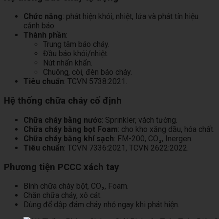
Chức năng
: phát hiện khói, nhiệt, lửa và phát tín hiệu
cảnh báo.
Thành phần
:
Trung tâm báo cháy.
Đầu báo khói/nhiệt.
Nút nhấn khẩn.
Chuông, còi, đèn báo cháy.
Tiêu chuẩn
: TCVN 5738:2021.
Hệ thống chữa cháy cố định
Chữa cháy bằng nước
: Sprinkler, vách tường.
Chữa cháy bằng bọt Foam
: cho kho xăng dầu, hóa chất.
Chữa cháy bằng khí sạch
: FM-200, CO₂, Inergen.
Tiêu chuẩn
: TCVN 7336:2021, TCVN 2622:2022.
Phương tiện PCCC xách tay
Bình chữa cháy bột, CO₂, Foam.
Chăn chữa cháy, xô cát.
Dùng để dập đám cháy nhỏ ngay khi phát hiện.