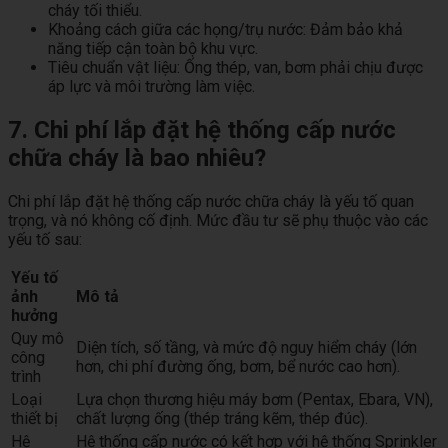
cháy tối thiểu.
Khoảng cách giữa các họng/trụ nước: Đảm bảo khả
năng tiếp cận toàn bộ khu vực.
Tiêu chuẩn vật liệu: Ống thép, van, bơm phải chịu được
áp lực và môi trường làm việc.
7. Chi phí lắp đặt hệ thống cấp nước
chữa cháy là bao nhiêu?
Chi phí lắp đặt hệ thống cấp nước chữa cháy là yếu tố quan
trọng, và nó không cố định. Mức đầu tư sẽ phụ thuộc vào các
yếu tố sau:
Yếu tố
ảnh
Mô tả
hưởng
Quy mô
Diện tích, số tầng, và mức độ nguy hiểm cháy (lớn
công
hơn, chi phí đường ống, bơm, bể nước cao hơn).
trình
Loại
Lựa chọn thương hiệu máy bơm (Pentax, Ebara, VN),
thiết bị
chất lượng ống (thép tráng kẽm, thép đúc).
Hệ
Hệ thống cấp nước có kết hợp với hệ thống Sprinkler