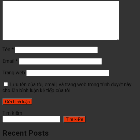
Tên
*
Email
*
Trang web
Lưu tên của tôi, email, và trang web trong trình duyệt này
cho lần bình luận kế tiếp của tôi.
Tìm kiếm
Tìm kiếm
Recent Posts