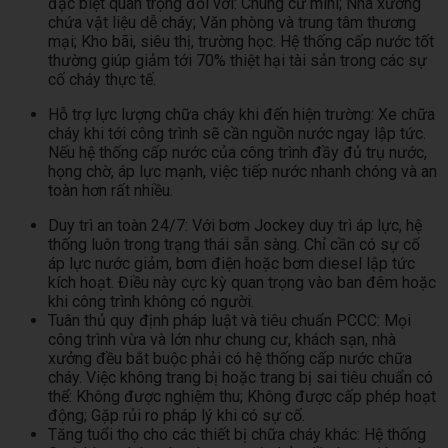
đặc biệt quan trọng đối với: Chung cư mini; Nhà xưởng
chứa vật liệu dễ cháy; Văn phòng và trung tâm thương
mại; Kho bãi, siêu thị, trường học.
Hệ thống cấp nước tốt
thường giúp giảm tới 70% thiệt hại tài sản trong các sự
cố cháy thực tế.
Hỗ trợ lực lượng chữa cháy khi đến hiện trường: Xe chữa
cháy khi tới công trình sẽ cần nguồn nước ngay lập tức.
Nếu hệ thống cấp nước của công trình đầy đủ trụ nước,
họng chờ, áp lực mạnh, việc tiếp nước nhanh chóng và an
toàn hơn rất nhiều.
Duy trì an toàn 24/7: Với bơm Jockey duy trì áp lực, hệ
thống luôn trong trạng thái sẵn sàng. Chỉ cần có sự cố
áp lực nước giảm, bơm điện hoặc bơm diesel lập tức
kích hoạt. Điều này cực kỳ quan trọng vào ban đêm hoặc
khi công trình không có người.
Tuân thủ quy định pháp luật và tiêu chuẩn PCCC: Mọi
công trình vừa và lớn như chung cư, khách sạn, nhà
xưởng đều bắt buộc phải có hệ thống cấp nước chữa
cháy. Việc không trang bị hoặc trang bị sai tiêu chuẩn có
thể: Không được nghiệm thu; Không được cấp phép hoạt
động; Gặp rủi ro pháp lý khi có sự cố.
Tăng tuổi thọ cho các thiết bị chữa cháy khác: Hệ thống