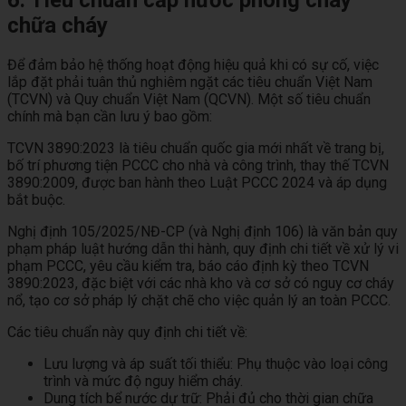
6. Tiêu chuẩn cấp nước phòng cháy
chữa cháy
Để đảm bảo hệ thống hoạt động hiệu quả khi có sự cố, việc
lắp đặt phải tuân thủ nghiêm ngặt các tiêu chuẩn Việt Nam
(TCVN) và Quy chuẩn Việt Nam (QCVN). Một số tiêu chuẩn
chính mà bạn cần lưu ý bao gồm:
TCVN 3890:2023 là tiêu chuẩn quốc gia mới nhất về trang bị,
bố trí phương tiện PCCC cho nhà và công trình, thay thế TCVN
3890:2009, được ban hành theo Luật PCCC 2024 và áp dụng
bắt buộc.
Nghị định 105/2025/NĐ-CP (và Nghị định 106) là văn bản quy
phạm pháp luật hướng dẫn thi hành, quy định chi tiết về xử lý vi
phạm PCCC, yêu cầu kiểm tra, báo cáo định kỳ theo TCVN
3890:2023, đặc biệt với các nhà kho và cơ sở có nguy cơ cháy
nổ, tạo cơ sở pháp lý chặt chẽ cho việc quản lý an toàn PCCC.
Các tiêu chuẩn này quy định chi tiết về:
Lưu lượng và áp suất tối thiểu: Phụ thuộc vào loại công
trình và mức độ nguy hiểm cháy.
Dung tích bể nước dự trữ: Phải đủ cho thời gian chữa