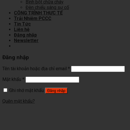
Bình bột chữa cháy
Đèn chiếu sáng sự cố
CÔNG TRÌNH THỰC TẾ
Trải Nhiệm PCCC
Tin Tức
Liên hệ
Đăng nhập
Newsletter
Đăng nhập
Tên tài khoản hoặc địa chỉ email
*
Mật khẩu
*
Ghi nhớ mật khẩu
Đăng nhập
Quên mật khẩu?