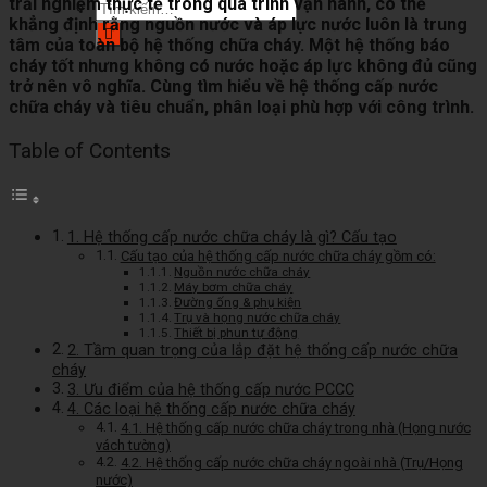
trải nghiệm thực tế trong quá trình vận hành, có thể
Tìm
khẳng định rằng nguồn nước và áp lực nước luôn là trung
kiếm:
tâm của toàn bộ hệ thống chữa cháy. Một hệ thống báo
cháy tốt nhưng không có nước hoặc áp lực không đủ cũng
trở nên vô nghĩa. Cùng tìm hiểu về hệ thống cấp nước
chữa cháy và tiêu chuẩn, phân loại phù hợp với công trình.
Table of Contents
1. Hệ thống cấp nước chữa cháy là gì? Cấu tạo
Cấu tạo của hệ thống cấp nước chữa cháy gồm có:
Nguồn nước chữa cháy
Máy bơm chữa cháy
Đường ống & phụ kiện
Trụ và họng nước chữa cháy
Thiết bị phun tự động
2. Tầm quan trọng của lắp đặt hệ thống cấp nước chữa
cháy
3. Ưu điểm của hệ thống cấp nước PCCC
4. Các loại hệ thống cấp nước chữa cháy
4.1. Hệ thống cấp nước chữa cháy trong nhà (Họng nước
vách tường)
4.2. Hệ thống cấp nước chữa cháy ngoài nhà (Trụ/Họng
nước)