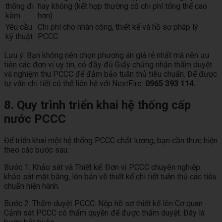
thống đi
hay không (kết hợp thường có chi phí tổng thể cao
kèm
hơn).
Yêu cầu
Chi phí cho nhân công, thiết kế và hồ sơ pháp lý
kỹ thuật
PCCC.
Lưu ý: Bạn không nên chọn phương án giá rẻ nhất mà nên ưu
tiên các đơn vị uy tín, có đầy đủ Giấy chứng nhận thẩm duyệt
và nghiệm thu PCCC để đảm bảo tuân thủ tiêu chuẩn. Để được
tư vấn chi tiết có thể liên hệ với NextFire:
0965 393 114.
8. Quy trình triển khai hệ thống cấp
nước PCCC
Để triển khai một hệ thống PCCC chất lượng, bạn cần thực hiện
theo các bước sau:
Bước 1: Khảo sát và Thiết kế: Đơn vị PCCC chuyên nghiệp
khảo sát mặt bằng, lên bản vẽ thiết kế chi tiết tuân thủ các tiêu
chuẩn hiện hành.
Bước 2: Thẩm duyệt PCCC: Nộp hồ sơ thiết kế lên Cơ quan
Cảnh sát PCCC có thẩm quyền để được thẩm duyệt. Đây là