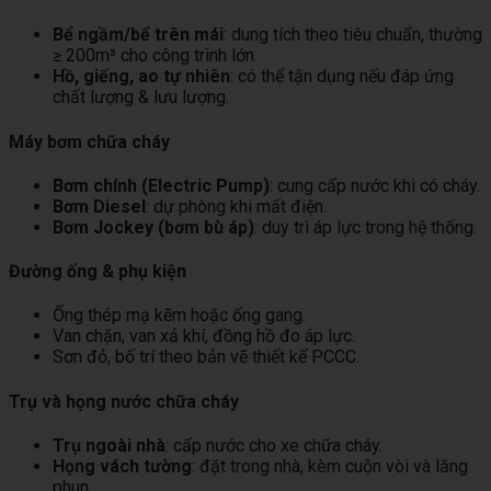
Bể ngầm/bể trên mái
: dung tích theo tiêu chuẩn, thường
≥ 200m³ cho công trình lớn.
Hồ, giếng, ao tự nhiên
: có thể tận dụng nếu đáp ứng
chất lượng & lưu lượng.
Máy bơm chữa cháy
Bơm chính (Electric Pump)
: cung cấp nước khi có cháy.
Bơm Diesel
: dự phòng khi mất điện.
Bơm Jockey (bơm bù áp)
: duy trì áp lực trong hệ thống.
Đường ống & phụ kiện
Ống thép mạ kẽm hoặc ống gang.
Van chặn, van xả khí, đồng hồ đo áp lực.
Sơn đỏ, bố trí theo bản vẽ thiết kế PCCC.
Trụ và họng nước chữa cháy
Trụ ngoài nhà
: cấp nước cho xe chữa cháy.
Họng vách tường
: đặt trong nhà, kèm cuộn vòi và lăng
phun.