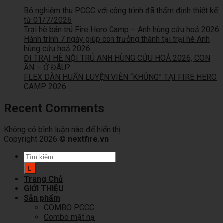
Bỏ nghiệm thu PCCC với công trình đã thẩm định thiết kế
từ 01/7/2026
Trại hè bán trú Fire Hero Camp – Anh hùng cứu hoả 2026
Hành trình 7 ngày giúp con trưởng thành tại trại hè Anh
hùng cứu hoả 2026
ĐI TRẠI HÈ NỘI TRÚ ANH HÙNG CỨU HOẢ 2026, CON
ĂN – Ở ĐÂU?
FLEX DÀN HUẤN LUYỆN VIÊN “KHỦNG” TẠI FIRE HERO
CAMP 2026
Recent Comments
Không có bình luận nào để hiển thị.
Copyright 2026 ©
nextfire.vn
Tìm
kiếm:
Trang Chủ
GIỚI THIỆU
Sản phẩm
COMBO PCCC
Combo mặt nạ