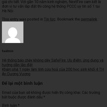
giá chi tiết. Với gần 10 năm kinh nghiệm, NextFire cam kết là
đơn vị tư vấn lắp đặt thi công hệ thống PCCC uy tín số 1 tại
Hà Nội.
This entry was posted in
Tin từc
. Bookmark the
permalink
.
hadmin
Hệ thống báo cháy không dây SafeFire: Ưu điểm, ứng dụng và
hướng dẫn lắp đặt
Khám phá 1 ngày làm lính cứu hoả của 200 học sinh khối 4 TH
An Dương Vương
Để lại một bình luận
Email của bạn sẽ không được hiển thị công khai.
Các trường
bắt buộc được đánh dấu
*
Bình luận
*