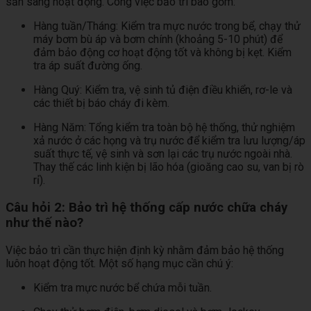
sẵn sàng hoạt động. Công việc bảo trì bao gồm:
Hàng tuần/Tháng: Kiểm tra mực nước trong bể, chạy thử
máy bơm bù áp và bơm chính (khoảng 5-10 phút) để
đảm bảo động cơ hoạt động tốt và không bị kẹt. Kiểm
tra áp suất đường ống.
Hàng Quý: Kiểm tra, vệ sinh tủ điện điều khiển, rơ-le và
các thiết bị báo cháy đi kèm.
Hàng Năm: Tổng kiểm tra toàn bộ hệ thống, thử nghiệm
xả nước ở các họng và trụ nước để kiểm tra lưu lượng/áp
suất thực tế, vệ sinh và sơn lại các trụ nước ngoài nhà.
Thay thế các linh kiện bị lão hóa (gioăng cao su, van bị rò
rỉ).
Câu hỏi 2: Bảo trì hệ thống cấp nước chữa cháy
như thế nào?
Việc bảo trì cần thực hiện định kỳ nhằm đảm bảo hệ thống
luôn hoạt động tốt. Một số hạng mục cần chú ý:
Kiểm tra mực nước bể chứa mỗi tuần.