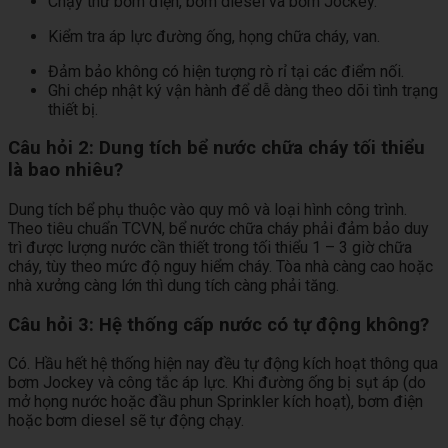
Chạy thử bơm điện, bơm diesel và bơm Jockey.
Kiểm tra áp lực đường ống, họng chữa cháy, van.
Đảm bảo không có hiện tượng rò rỉ tại các điểm nối.
Ghi chép nhật ký vận hành để dễ dàng theo dõi tình trạng
thiết bị.
Câu hỏi 2: Dung tích bể nước chữa cháy tối thiểu
là bao nhiêu?
Dung tích bể phụ thuộc vào quy mô và loại hình công trình.
Theo tiêu chuẩn TCVN, bể nước chữa cháy phải đảm bảo duy
trì được lượng nước cần thiết trong tối thiểu 1 – 3 giờ chữa
cháy, tùy theo mức độ nguy hiểm cháy. Tòa nhà càng cao hoặc
nhà xưởng càng lớn thì dung tích càng phải tăng.
Câu hỏi 3: Hệ thống cấp nước có tự động không?
Có. Hầu hết hệ thống hiện nay đều tự động kích hoạt thông qua
bơm Jockey và công tắc áp lực. Khi đường ống bị sụt áp (do
mở họng nước hoặc đầu phun Sprinkler kích hoạt), bơm điện
hoặc bơm diesel sẽ tự động chạy.