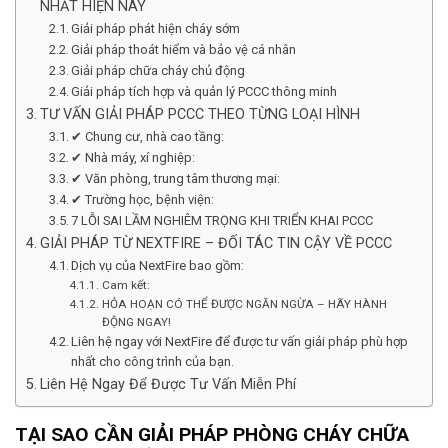
NHẤT HIỆN NAY
Giải pháp phát hiện cháy sớm
Giải pháp thoát hiểm và bảo vệ cá nhân
Giải pháp chữa cháy chủ động
Giải pháp tích hợp và quản lý PCCC thông minh
TƯ VẤN GIẢI PHÁP PCCC THEO TỪNG LOẠI HÌNH
✔ Chung cư, nhà cao tầng:
✔ Nhà máy, xí nghiệp:
✔ Văn phòng, trung tâm thương mại:
✔ Trường học, bệnh viện:
7 LỖI SAI LẦM NGHIÊM TRỌNG KHI TRIỂN KHAI PCCC
GIẢI PHÁP TỪ NEXTFIRE – ĐỐI TÁC TIN CẬY VỀ PCCC
Dịch vụ của NextFire bao gồm:
Cam kết:
HỎA HOẠN CÓ THỂ ĐƯỢC NGĂN NGỪA – HÃY HÀNH
ĐỘNG NGAY!
Liên hệ ngay với NextFire để được tư vấn giải pháp phù hợp
nhất cho công trình của bạn.
Liên Hệ Ngay Để Được Tư Vấn Miễn Phí
TẠI SAO CẦN GIẢI PHÁP PHÒNG CHÁY CHỮA