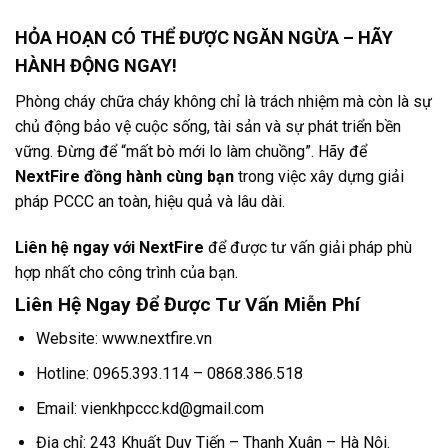
HỎA HOẠN CÓ THỂ ĐƯỢC NGĂN NGỪA – HÃY
HÀNH ĐỘNG NGAY!
Phòng cháy chữa cháy không chỉ là trách nhiệm mà còn là sự
chủ động bảo vệ cuộc sống, tài sản và sự phát triển bền
vững. Đừng để “mất bò mới lo làm chuồng”. Hãy để
NextFire đồng hành cùng bạn
trong việc xây dựng giải
pháp PCCC an toàn, hiệu quả và lâu dài.
Liên hệ ngay với NextFire
để được tư vấn giải pháp phù
hợp nhất cho công trình của bạn.
Liên Hệ Ngay Để Được Tư Vấn Miễn Phí
Website:
www.nextfire.vn
Hotline:
0965.393.114 – 0868.386.518
Email:
vienkhpccc.kd@gmail.com
Địa chỉ:
243 Khuất Duy Tiến – Thanh Xuân – Hà Nội.