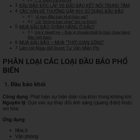
✅ 2. Kiểm tra định kỳ
ĐẦU BÁO ĐỘC LẬP VS ĐẦU BÁO KẾT NỐI TRUNG TÂM
CÁC VẤN ĐỀ THƯỜNG GẶP KHI SỬ DỤNG ĐẦU BÁO
Vì sao đầu báo khói báo sai?
Lỗi “không báo cháy” khi có khói?
MUA ĐẦU BÁO CHÍNH HÃNG Ở ĐÂU?
Gợi ý: NextFire – Đơn vị chuyên thiết bị báo cháy hàng
đầu Việt Nam
MUA ĐẦU BÁO – MUA “THỜI GIAN SỐNG”
Liên Hệ Ngay Để Được Tư Vấn Miễn Phí
PHÂN LOẠI CÁC LOẠI ĐẦU BÁO PHỔ
BIẾN
1. Đầu báo khói
Công dụng
: Phát hiện sự hiện diện của khói trong không khí.
Nguyên lý
: Dựa vào sự thay đổi ánh sáng (quang điện) hoặc
ion hóa.
Ứng dụng
:
Nhà ở
Văn phòng