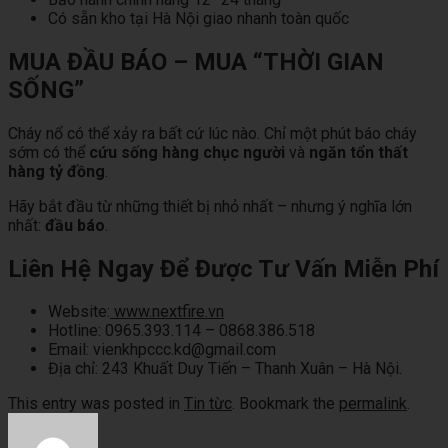
Có sẵn kho tại Hà Nội giao nhanh toàn quốc
MUA ĐẦU BÁO – MUA “THỜI GIAN
SỐNG”
Cháy nổ có thể xảy ra bất cứ lúc nào. Chỉ một phút báo cháy
sớm có thể
cứu sống hàng chục người
và
ngăn tổn thất
hàng tỷ đồng
.
Hãy bắt đầu từ những thiết bị nhỏ n
hất – nhưng ý nghĩa lớn
nhất:
đầu báo
.
Liên Hệ Ngay Để Được Tư Vấn Miễn Phí
Website:
www.nextfire.vn
Hotline:
0965.393.114 – 0868.386.518
Email:
vienkhpccc.kd@gmail.com
Địa chỉ:
243 Khuất Duy Tiến – Thanh Xuân – Hà Nội.
This entry was posted in
Tin từc
. Bookmark the
permalink
.