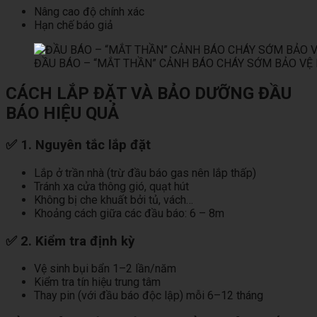
Nâng cao độ chính xác
Hạn chế báo giả
ĐẦU BÁO – “MẮT THẦN” CẢNH BÁO CHÁY SỚM BẢO VỆ 
CÁCH LẮP ĐẶT VÀ BẢO DƯỠNG ĐẦU
BÁO HIỆU QUẢ
✅ 1. Nguyên tắc lắp đặt
Lắp ở trần nhà (trừ đầu báo gas nên lắp thấp)
Tránh xa cửa thông gió, quạt hút
Không bị che khuất bởi tủ, vách…
Khoảng cách giữa các đầu báo: 6 – 8m
✅ 2. Kiểm tra định kỳ
Vệ sinh bụi bẩn 1–2 lần/năm
Kiểm tra tín hiệu trung tâm
Thay pin (với đầu báo độc lập) mỗi 6–12 tháng