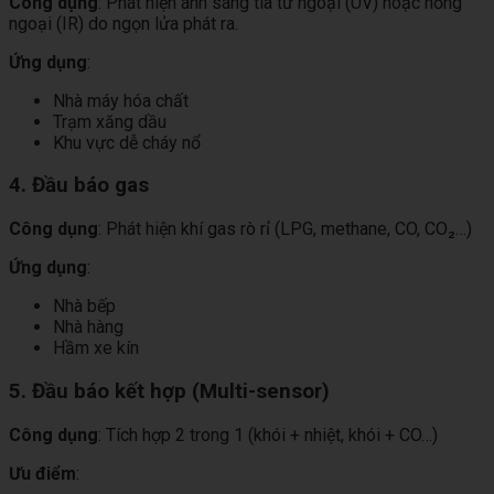
Công dụng
: Phát hiện ánh sáng tia tử ngoại (UV) hoặc hồng
ngoại (IR) do ngọn lửa phát ra.
Ứng dụng
:
Nhà máy hóa chất
Trạm xăng dầu
Khu vực dễ cháy nổ
4. Đầu báo gas
Công dụng
: Phát hiện khí gas rò rỉ (LPG, methane, CO, CO₂…)
Ứng dụng
:
Nhà bếp
Nhà hàng
Hầm xe kín
5. Đầu báo kết hợp (Multi-sensor)
Công dụng
: Tích hợp 2 trong 1 (khói + nhiệt, khói + CO…)
Ưu điểm
: