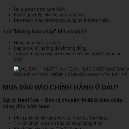
Do bụi bẩn bám cảm biến
Bị lắp gần bếp, nhà vệ sinh, quạt hút
Đèn neon, máy photocopy cũng có thể làm nhiễu
Lỗi “không báo cháy” khi có khói?
Hỏng cảm biến, pin yếu
Lắp sai vị trí, hướng dẫn không đúng
Trung tâm báo cháy chưa nhận tín hiệu (với đầu báo có
dây)
ĐẦU BÁO – “MẮT THẦN” CẢNH BÁO CHÁY SỚM BẢO VỆ 
MUA ĐẦU BÁO CHÍNH HÃNG Ở ĐÂU?
Gợi ý: NextFire – Đơn vị chuyên thiết bị báo cháy
hàng đầu Việt Nam
Phân phối chính hãng Horing, Hochiki, YunYang…
Tư vấn chọn loại đầu báo phù hợp công trình
Bảo hành chính hãng 12–24 tháng