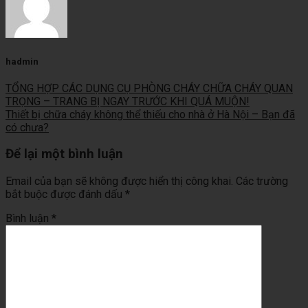
hadmin
TỔNG HỢP CÁC DỤNG CỤ PHÒNG CHÁY CHỮA CHÁY QUAN
TRỌNG – TRANG BỊ NGAY TRƯỚC KHI QUÁ MUỘN!
Thiết bị chữa cháy không thể thiếu cho nhà ở Hà Nội – Bạn đã
có chưa?
Để lại một bình luận
Email của bạn sẽ không được hiển thị công khai.
Các trường
bắt buộc được đánh dấu
*
Bình luận
*