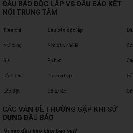
ĐẦU BÁO ĐỘC LẬP VS ĐẦU BÁO KẾT
NỐI TRUNG TÂM
Tiêu chí
Đầu báo độc lập
Đầ
Nơi dùng
Nhà dân, nhỏ lẻ
Côn
Giá
Rẻ hơn
Ca
Cảnh báo
Còi tích hợp
Gửi
Lắp đặt
Dễ tự lắp
Cần
CÁC VẤN ĐỀ THƯỜNG GẶP KHI SỬ
DỤNG ĐẦU BÁO
Vì sao đầu báo khói báo sai?