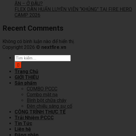
ĂN – Ở ĐÂU?
FLEX DÀN HUẤN LUYỆN VIÊN “KHỦNG” TẠI FIRE HERO
CAMP 2026
Recent Comments
Không có bình luận nào để hiển thị.
Copyright 2026 ©
nextfire.vn
Tìm
kiếm:
Trang Chủ
GIỚI THIỆU
Sản phẩm
COMBO PCCC
Combo mặt nạ
Bình bột chữa cháy
Đèn chiếu sáng sự cố
CÔNG TRÌNH THỰC TẾ
Trải Nhiệm PCCC
Tin Tức
Liên hệ
Đăng nhập