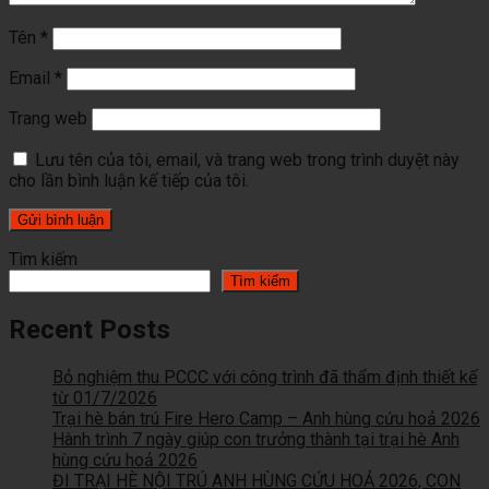
Tên
*
Email
*
Trang web
Lưu tên của tôi, email, và trang web trong trình duyệt này
cho lần bình luận kế tiếp của tôi.
Tìm kiếm
Tìm kiếm
Recent Posts
Bỏ nghiệm thu PCCC với công trình đã thẩm định thiết kế
từ 01/7/2026
Trại hè bán trú Fire Hero Camp – Anh hùng cứu hoả 2026
Hành trình 7 ngày giúp con trưởng thành tại trại hè Anh
hùng cứu hoả 2026
ĐI TRẠI HÈ NỘI TRÚ ANH HÙNG CỨU HOẢ 2026, CON