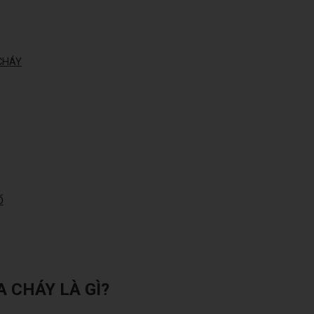
CHÁY
Ổ
 CHÁY LÀ GÌ?