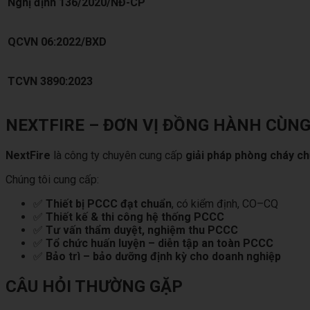
Nghị định 136/2020/NĐ-CP
QCVN 06:2022/BXD
TCVN 3890:2023
NEXTFIRE – ĐƠN VỊ ĐỒNG HÀNH CÙN
NextFire
là công ty chuyên cung cấp
giải pháp phòng cháy ch
Chúng tôi cung cấp:
✅
Thiết bị PCCC đạt chuẩn
, có kiểm định, CO–CQ
✅
Thiết kế & thi công hệ thống PCCC
✅
Tư vấn thẩm duyệt, nghiệm thu PCCC
✅
Tổ chức huấn luyện – diễn tập an toàn PCCC
✅
Bảo trì – bảo dưỡng định kỳ cho doanh nghiệp
CÂU HỎI THƯỜNG GẶP