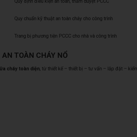
Quy định điều kiện an toàn, thẩm duyệt PCCC
Quy chuẩn kỹ thuật an toàn cháy cho công trình
Trang bị phương tiện PCCC cho nhà và công trình
G AN TOÀN CHÁY NỔ
ữa cháy toàn diện
, từ thiết kế – thiết bị – tư vấn – lắp đặt – ki