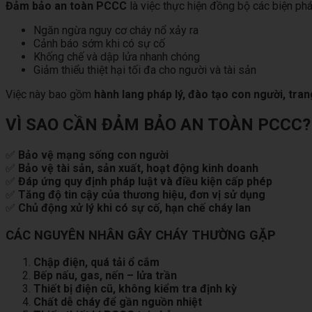
Đảm bảo an toàn PCCC
là việc thực hiện đồng bộ các biện ph
Ngăn ngừa nguy cơ cháy nổ xảy ra
Cảnh báo sớm khi có sự cố
Khống chế và dập lửa nhanh chóng
Giảm thiểu thiệt hại tối đa cho người và tài sản
Việc này bao gồm
hành lang pháp lý, đào tạo con người, tran
VÌ SAO CẦN ĐẢM BẢO AN TOÀN PCCC?
✅
Bảo vệ mạng sống con người
✅
Bảo vệ tài sản, sản xuất, hoạt động kinh doanh
✅
Đáp ứng quy định pháp luật và điều kiện cấp phép
✅
Tăng độ tin cậy của thương hiệu, đơn vị sử dụng
✅
Chủ động xử lý khi có sự cố, hạn chế cháy lan
CÁC NGUYÊN NHÂN GÂY CHÁY THƯỜNG GẶP
Chập điện, quá tải ổ cắm
Bếp nấu, gas, nến – lửa trần
Thiết bị điện cũ, không kiểm tra định kỳ
Chất dễ cháy để gần nguồn nhiệt