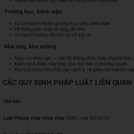
Người dân được tập huấn sử dụng bình chữa cháy
Trường học, bệnh viện
Có kế hoạch thoát nạn cho học sinh, bệnh nhân
Hệ thống báo cháy rõ ràng, dễ nhìn
Có người hướng dẫn khi sự cố xảy ra
Nhà máy, kho xưởng
Nguy cơ cháy cao → cần hệ thống chữa cháy chuyên biệt (
Kiểm tra ổ điện, máy móc, khu vực hàn xì thường xuyên
Khu vực chứa hóa chất cần cách ly và giám sát nghiêm ng
CÁC QUY ĐỊNH PHÁP LUẬT LIÊN QUAN
Văn bản
Luật Phòng cháy chữa cháy
(2001, sửa đổi 2013)