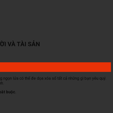
I VÀ TÀI SẢN
g ngọn lửa có thể đe dọa xóa sổ tất cả những gì bạn yêu quý.
nh.
bắt buộc.