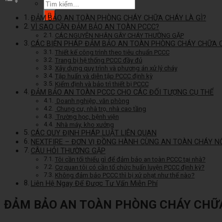
Tìm
kiếm:
ĐẢM BẢO AN TOÀN PHÒNG CHÁY CHỮA CHÁY LÀ GÌ?
VÌ SAO CẦN ĐẢM BẢO AN TOÀN PCCC?
CÁC NGUYÊN NHÂN GÂY CHÁY THƯỜNG GẶP
CÁC BIỆN PHÁP ĐẢM BẢO AN TOÀN PHÒNG CHÁY CHỮA 
Thiết kế công trình theo tiêu chuẩn PCCC
Trang bị hệ thống PCCC đầy đủ
Xây dựng quy trình và phương án xử lý cháy
Tập huấn và diễn tập PCCC định kỳ
Kiểm định và bảo trì thiết bị PCCC
ĐẢM BẢO AN TOÀN PCCC CHO CÁC ĐỐI TƯỢNG CỤ THỂ
Doanh nghiệp, văn phòng
Chung cư, nhà trọ, nhà cao tầng
Trường học, bệnh viện
Nhà máy, kho xưởng
CÁC QUY ĐỊNH PHÁP LUẬT LIÊN QUAN
NEXTFIRE – ĐƠN VỊ ĐỒNG HÀNH CÙNG AN TOÀN CHÁY N
CÂU HỎI THƯỜNG GẶP
Tôi cần tối thiểu gì để đảm bảo an toàn PCCC tại nhà?
Cơ quan tôi có cần tổ chức huấn luyện PCCC định kỳ?
Không đảm bảo PCCC thì bị xử phạt như thế nào?
Liên Hệ Ngay Để Được Tư Vấn Miễn Phí
ĐẢM BẢO AN TOÀN PHÒNG CHÁY CHỮA