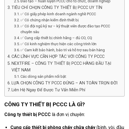
Đào tạo – huấn luyện PCCC cho tổ chức, doanh nghiệp
TIÊU CHÍ CHỌN CÔNG TY THIẾT BỊ PCCC UY TÍN
✅ Có giấy phép kinh doanh ngành nghề PCCC
✅ Có chứng nhận kiểm định thiết bị
✅ Có đội ngũ kỹ sư – kỹ thuật viên được đào tạo PCCC
chuyên sâu
✅ Cung cấp thiết bị chính hãng – đủ CO, CQ
✅ Có kinh nghiệm thực hiện các công trình lớn
✅ Cam kết bảo hành, bảo trì và hỗ trợ sau bán hàng
CÁC LĨNH VỰC CẦN HỢP TÁC VỚI CÔNG TY PCCC
NEXTFIRE – CÔNG TY THIẾT BỊ PCCC HÀNG ĐẦU TẠI
VIỆT NAM
Các dòng sản phẩm nổi bật:
LỰA CHỌN CÔNG TY PCCC ĐÚNG – AN TOÀN TRỌN ĐỜI
Liên Hệ Ngay Để Được Tư Vấn Miễn Phí
CÔNG TY THIẾT BỊ PCCC LÀ GÌ?
Công ty thiết bị PCCC
là đơn vị chuyên:
Cung cấp thiết bị phòng cháy chữa cháy
(bình, vòi, đầu