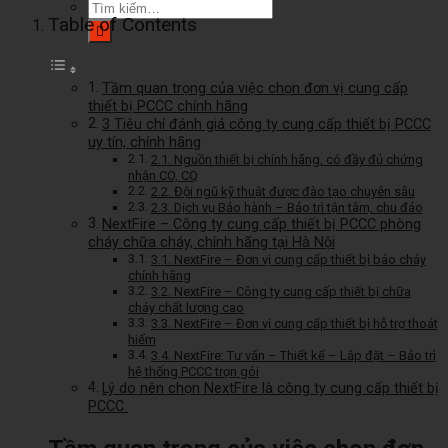
Tìm
Table of Contents
kiếm:
Tầm quan trọng của việc chọn đơn vị cung cấp
thiết bị PCCC chính hãng
3 Tiêu chí đánh giá công ty cung cấp thiết bị PCCC
uy tín, chính hãng
2.1. Nguồn thiết bị chính hãng, có đầy đủ chứng
nhận CO, CQ
2.2. Đội ngũ kỹ thuật được đào tạo chuyên sâu
2.3. Dịch vụ Bảo hành – Bảo trì tận tâm, chu đáo
NextFire – Công ty cung cấp thiết bị PCCC phòng
cháy chữa cháy, chính hãng tại Hà Nội
3.1. NextFire – Đơn vị cung cấp thiết bị báo cháy
chính hãng
3.2. NextFire – Công ty cung cấp thiết bị chữa
cháy chất lượng cao
3.3. NextFire – Đơn vị cung cấp thiết bị hỗ trợ thoát
hiểm
3.4. NextFire: Tư vấn – Thiết kế – Lắp đặt – Bảo trì
hệ thống PCCC trọn gói
Lý do nên chọn NextFire là công ty cung cấp thiết bị
PCCC