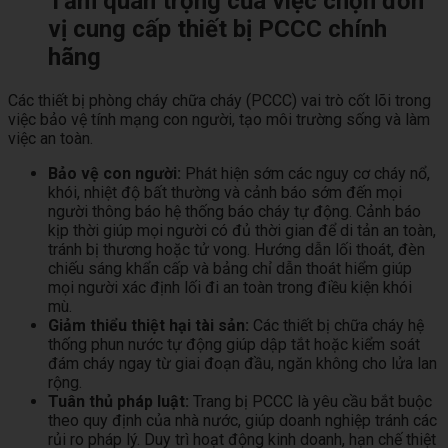
Tầm quan trọng của việc chọn đơn
vị cung cấp thiết bị PCCC chính
hãng
Các thiết bị phòng cháy chữa cháy (PCCC) vai trò cốt lõi trong
việc bảo vệ tính mạng con người, tạo môi trường sống và làm
việc an toàn.
Bảo vệ con người:
Phát hiện sớm các nguy cơ cháy nổ,
khói, nhiệt độ bất thường và cảnh báo sớm đến mọi
người thông báo hệ thống báo cháy tự động. Cảnh báo
kịp thời giúp mọi người có đủ thời gian để di tản an toàn,
tránh bị thương hoặc tử vong. Hướng dẫn lối thoát, đèn
chiếu sáng khẩn cấp và bảng chỉ dẫn thoát hiểm giúp
mọi người xác định lối đi an toàn trong điều kiện khói
mù.
Giảm thiểu thiệt hại tài sản:
Các thiết bị chữa cháy hệ
thống phun nước tự động giúp dập tắt hoặc kiểm soát
đám cháy ngay từ giai đoạn đầu, ngăn không cho lửa lan
rộng.
Tuân thủ pháp luật:
Trang bị PCCC là yêu cầu bắt buộc
theo quy định của nhà nước, giúp doanh nghiệp tránh các
rủi ro pháp lý. Duy trì hoạt động kinh doanh, hạn chế thiệt