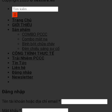
Copyright 2026 ©
nextfire.vn
Tìm
kiếm:
Trang Chủ
GIỚI THIỆU
Sản phẩm
COMBO PCCC
Combo mặt nạ
Bình bột chữa cháy
Đèn chiếu sáng sự cố
CÔNG TRÌNH THỰC TẾ
Trải Nhiệm PCCC
Tin Tức
Liên hệ
Đăng nhập
Newsletter
Đăng nhập
Tên tài khoản hoặc địa chỉ email
*
Mật khẩu
*