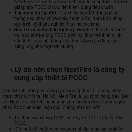
NextFire sẽ trực tiếp khảo sát thực tế công trình, đưa ra
giải pháp PCCC tối ưu, tiết kiệm, đúng tiêu chuẩn.
Thi công và lắp đặt:
Thực hiện lắp đặt đồng bộ hệ
thống báo cháy, chữa cháy, thoát hiểm, đảm bảo đúng
quy trình kỹ thuật, nghiệm thu nhanh chóng.
Bảo trì và kiểm định định kỳ:
NextFire thực hiện kiểm
tra, bảo trì hệ thống PCCC định kỳ, thay thế thiết bị khi
cần thiết, giúp hệ thống luôn hoạt động ổn định, sẵn
sàng ứng phó mọi tình huống.
Lý do nên chọn NextFire là công ty
cung cấp thiết bị PCCC
Nếu anh/chị đang tìm công ty cung cấp thiết bị phòng cháy
chữa cháy uy tín tại Hà Nội, NextFire là lựa chọn hàng đầu. Đến
với NextFire, anh/chị hoàn toàn yên tâm khi được tư vấn giải
pháp PCCC an toàn, hiệu quả. Chúng tôi cam kết:
Thiết bị chính hãng 100%, có đầy đủ CO, CQ, kiểm định
PCCC.
Đội ngũ kỹ thuật viên chuyên nghiệp, giàu kinh nghiệm