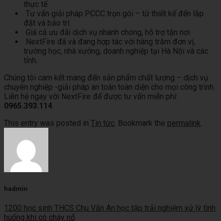
thực tế.
Tư vấn giải pháp PCCC trọn gói – từ thiết kế đến lắp
đặt và bảo trì.
Giá cả ưu đãi dịch vụ nhanh chóng, hỗ trợ tận nơi.
NextFire đã và đang hợp tác với hàng trăm đơn vị,
trường học, nhà xưởng, doanh nghiệp tại Hà Nội và các
tỉnh.
Chúng tôi cam kết mang đến sản phẩm chất lượng – dịch vụ
chuyên nghiệp -giải pháp an toàn toàn diện cho mọi công trình.
Liên hệ ngay với NextFire để được tư vấn miễn phí:
0965.393.114
.
This entry was posted in
Tin từc
. Bookmark the
permalink
.
hadmin
1200 học sinh THCS Chu Văn An học tập trải nghiệm xử lý tình
huống khi có cháy nổ