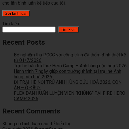
cho lần bình luận kế tiếp của tôi.
Tìm kiếm
Tìm kiếm
Recent Posts
Bỏ nghiệm thu PCCC với công trình đã thẩm định thiết kế
từ 01/7/2026
Trại hè bán trú Fire Hero Camp – Anh hùng cứu hoả 2026
Hành trình 7 ngày giúp con trưởng thành tại trại hè Anh
hùng cứu hoả 2026
ĐI TRẠI HÈ NỘI TRÚ ANH HÙNG CỨU HOẢ 2026, CON
ĂN – Ở ĐÂU?
FLEX DÀN HUẤN LUYỆN VIÊN “KHỦNG” TẠI FIRE HERO
CAMP 2026
Recent Comments
Không có bình luận nào để hiển thị.