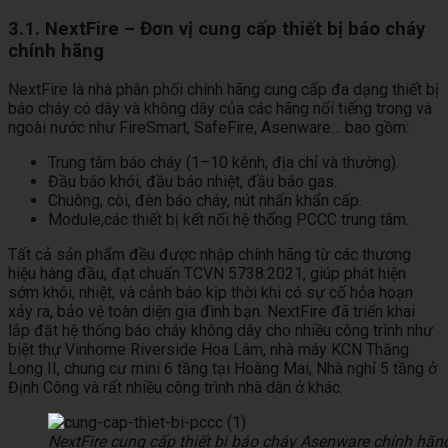
3.1. NextFire – Đơn vị cung cấp thiết bị báo cháy
chính hãng
NextFire là nhà phân phối chính hãng cung cấp đa dạng thiết bị
báo cháy có dây và không dây của các hãng nổi tiếng trong và
ngoài nước như FireSmart, SafeFire, Asenware… bao gồm:
Trung tâm báo cháy (1–10 kênh, địa chỉ và thường).
Đầu báo khói, đầu báo nhiệt, đầu báo gas.
Chuông, còi, đèn báo cháy, nút nhấn khẩn cấp.
Module,các thiết bị kết nối hệ thống PCCC trung tâm.
Tất cả sản phẩm đều được nhập chính hãng từ các thương
hiệu hàng đầu, đạt chuẩn TCVN 5738:2021, giúp phát hiện
sớm khói, nhiệt, và cảnh báo kịp thời khi có sự cố hỏa hoạn
xảy ra, bảo vệ toàn diện gia đình bạn. NextFire đã triển khai
lắp đặt hệ thống báo cháy không dây cho nhiều công trình như
biệt thự Vinhome Riverside Hoa Lâm, nhà máy KCN Thăng
Long II, chung cư mini 6 tầng tại Hoàng Mai, Nhà nghỉ 5 tầng ở
Định Công và rất nhiều công trình nhà dân ở khác.
NextFire cung cấp thiết bị báo cháy Asenware chính hãn