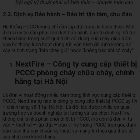
Đội ngũ kỹ thuật phải có kiến thức – chuyên môn cao
2.3. Dịch vụ Bảo hành – Bảo trì tận tâm, chu đáo
Hệ thống PCCC không chỉ cần lắp đặt xong là hoàn thiện. Một
đơn vị uy tín cần phải cam kết bảo hành, bảo trì định kỳ, hỗ trợ
khách hàng trong suốt quá trình sử dụng. Điều này giúp đảm
bảo hệ thống luôn hoạt động tốt, vận hành ổn định không để
xảy ra tình trạng “báo cháy giả” hoặc “không báo khi có cháy”.
NextFire – Công ty cung cấp thiết bị
PCCC phòng cháy chữa cháy, chính
hãng tại Hà Nội
Là đơn vị hoạt động nhiều năm trong lĩnh vực cung cấp thiết bị
PCCC, NextFire tự hào là công ty cung cấp thiết bị PCCC uy tín
– chính hãng số 1 tại Hà Nội. Là đối tác được nhiều cơ quan,
trường học và doanh nghiệp tin tưởng và lựa chọn. NextFire
không chỉ là nhà phân phối thiết bị PCCC, mà còn là đơn vị tư
vấn – thiết kế – lắp đặt – bảo trì hệ thống PCCC trọn gói, đảm
bảo tuân thủ quy chuẩn kỹ thuật và mang lại hiệu quả thực tế
cao nhất cho khách hàng.