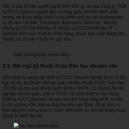
Đây là yếu tố tiên quyết quyết định đến uy tín của công ty. Thiết
bị PCCC phải có nguồn gốc rõ ràng, giấy tờ kiểm định chất
lượng, và được nhập khẩu hoặc phân phối từ các thương hiệu
uy tín như Hochiki, FireSmart, Asenware, SafeFire…Những
chứng từ CO (Certificate of Origin) và CQ (Certificate of
Quality) đảm bảo thiết bị chính hãng, được sản xuất đúng tiêu
chuẩn, có độ bền và độ tin cậy cao.
Giấy chứng nhận chính hãng
2.2. Đội ngũ kỹ thuật được đào tạo chuyên sâu
Một công ty cung cấp thiết bị PCCC chuyên nghiệp phải có đội
ngũ kỹ sư, kỹ thuật viên am hiểu về tiêu chuẩn PCCC Việt Nam
(TCVN) và các quy chuẩn quốc tế như NFPA. Có chứng chỉ tốt
nghiệp các cơ quan, đơn vị PCCC. Họ phải biết tư vấn đúng
thiết bị PCCC phù hợp với quy mô cho từng công trình, từ nhà
ở, văn phòng đến nhà xưởng, tòa nhà cao tầng; đồng thời có
khả năng thi công, bảo trì, kiểm định định kỳ cho hệ thống hoạt
động ổn định lâu dài.