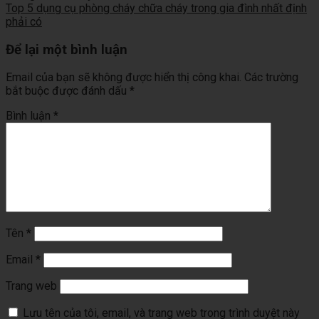
Top 5 dụng cụ phòng cháy chữa cháy trong gia đình nhất định
phải có
Để lại một bình luận
Email của bạn sẽ không được hiển thị công khai.
Các trường
bắt buộc được đánh dấu
*
Bình luận
*
Tên
*
Email
*
Trang web
Lưu tên của tôi, email, và trang web trong trình duyệt này