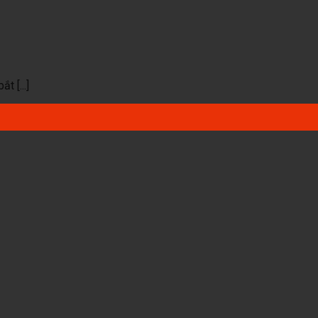
 [...]