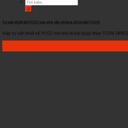
Tìm
kiếm:
Tư vấn thiết kế PCCC tòa nhà văn phòng 2026 đạt TCVN
Việc tư vấn thiết kế PCCC toà nhà là bắt buộc theo TCVN 3890:20
24
Th12