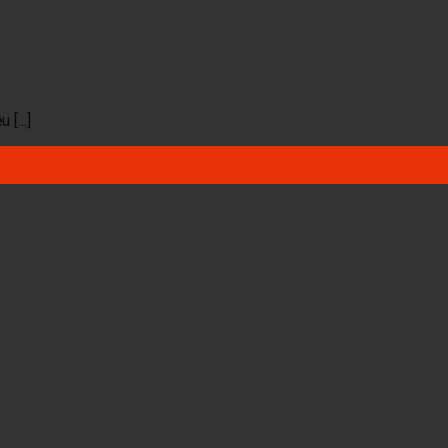
[...]