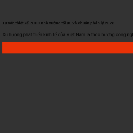
Tư vấn thiết kế PCCC nhà xưởng tối ưu và chuẩn pháp lý 2026
Xu hướng phát triển kinh tế của Việt Nam là theo hướng công nghiệ
23
Th12