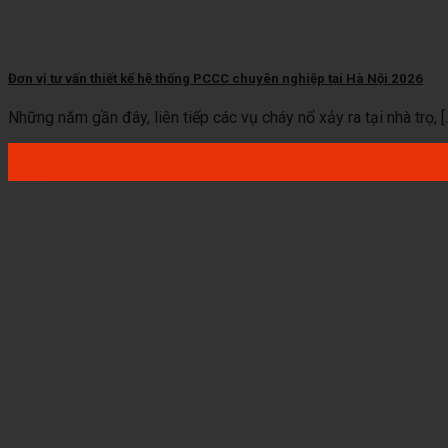
Đơn vị tư vấn thiết kế hệ thống PCCC chuyên nghiệp tại Hà Nội 2026
Những năm gần đây, liên tiếp các vụ cháy nổ xảy ra tại nhà trọ, [..
22
Th12