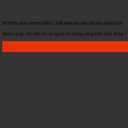
Hệ thống chữa cháy tự động – Giải pháp an toàn cho mọi công trình
Nhằm giúp chủ đầu tư và người sử dụng công trình hiểu đúng – ch
17
Th12