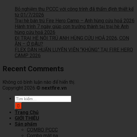
Bỏ nghiệm thu PCCC với công trình đã thẩm định thiết kế
từ 01/7/2026
Trại hè bán trú Fire Hero Camp – Anh hùng cứu hoả 2026
Hành trình 7 ngày giúp con trưởng thành tại trại hè Anh
hùng cứu hoả 2026
ĐI TRẠI HÈ NỘI TRÚ ANH HÙNG CỨU HOẢ 2026, CON
ĂN – Ở ĐÂU?
FLEX DÀN HUẤN LUYỆN VIÊN “KHỦNG” TẠI FIRE HERO
CAMP 2026
Recent Comments
Không có bình luận nào để hiển thị.
Copyright 2026 ©
nextfire.vn
Tìm
kiếm:
Trang Chủ
GIỚI THIỆU
Sản phẩm
COMBO PCCC
Combo mặt nạ