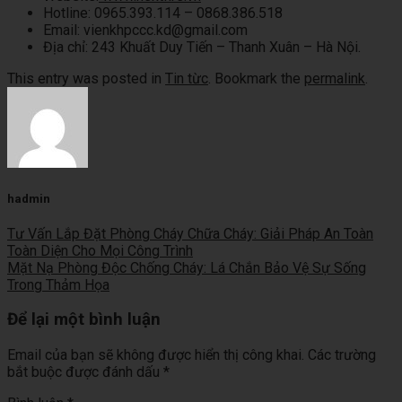
Hotline:
0965.393.114 – 0868.386.518
Email:
vienkhpccc.kd@gmail.com
Địa chỉ:
243 Khuất Duy Tiến – Thanh Xuân – Hà Nội.
This entry was posted in
Tin từc
. Bookmark the
permalink
.
hadmin
Tư Vấn Lắp Đặt Phòng Cháy Chữa Cháy: Giải Pháp An Toàn
Toàn Diện Cho Mọi Công Trình
Mặt Nạ Phòng Độc Chống Cháy: Lá Chắn Bảo Vệ Sự Sống
Trong Thảm Họa
Để lại một bình luận
Email của bạn sẽ không được hiển thị công khai.
Các trường
bắt buộc được đánh dấu
*