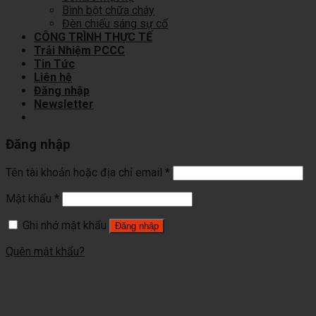
Bình bột chữa cháy
Đèn chiếu sáng sự cố
CÔNG TRÌNH THỰC TẾ
Trải Nhiệm PCCC
Tin Tức
Liên hệ
Đăng nhập
Newsletter
Đăng nhập
Tên tài khoản hoặc địa chỉ email
*
Mật khẩu
*
Ghi nhớ mật khẩu
Đăng nhập
Quên mật khẩu?