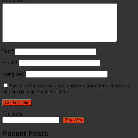
Bình luận
*
Tên
*
Email
*
Trang web
Lưu tên của tôi, email, và trang web trong trình duyệt này
cho lần bình luận kế tiếp của tôi.
Tìm kiếm
Tìm kiếm
Recent Posts