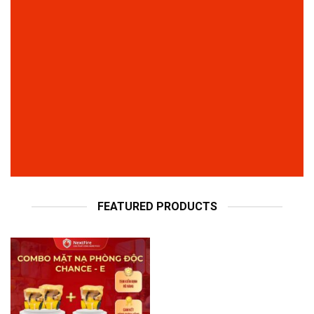
2026
Báo cháy cho quán Cafe có bắt buộc không?
Danh mục các cơ sở thuộc diện quản lý PCCC theo nghị
định 105
INTRODUCING
THIS SPRING
FASHION NEWS
SHOP WOMEN
SHOP MEN
FEATURED PRODUCTS