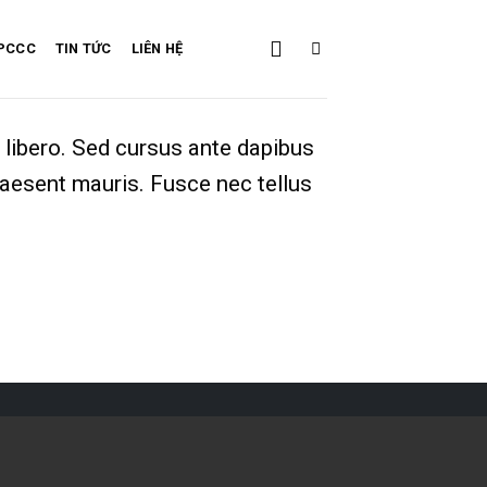
 PCCC
TIN TỨC
LIÊN HỆ
t libero. Sed cursus ante dapibus
raesent mauris. Fusce nec tellus