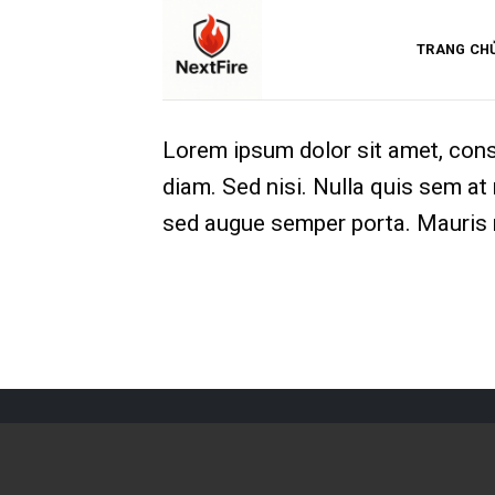
Skip
to
TRANG CH
content
Lorem ipsum dolor sit amet, conse
diam. Sed nisi. Nulla quis sem at
sed augue semper porta. Mauris m