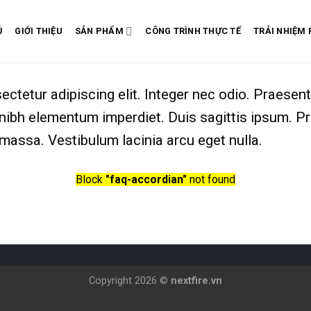
Ủ
GIỚI THIỆU
SẢN PHẨM
CÔNG TRÌNH THỰC TẾ
TRẢI NHIỆM
ctetur adipiscing elit. Integer nec odio. Praesen
 nibh elementum imperdiet. Duis sagittis ipsum. P
assa. Vestibulum lacinia arcu eget nulla.
Block
"faq-accordian"
not found
Copyright 2026 ©
nextfire.vn