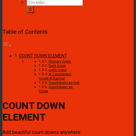
Tìm
kiếm:
Table of Contents
COUNT DOWN ELEMENT
Primary Color
Dark Color
Light Color
A Countdown
Inside A Banner
Countdown as text
Countdown as
Clock
COUNT DOWN
ELEMENT
Add beautiful count downs anywhere