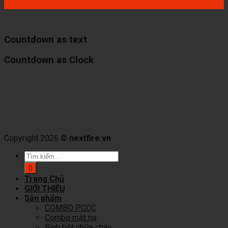
Countdown as text
Countdown as Clock
Copyright 2026 ©
nextfire.vn
Tìm
kiếm:
Trang Chủ
GIỚI THIỆU
Sản phẩm
COMBO PCCC
Combo mặt nạ
Bình bột chữa cháy